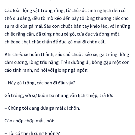
Các loài động vật trong rừng, từ chú sóc tinh nghịch đến cô
thỏ dịu dàng, đều tò mò kéo đến bày tỏ lòng thương tiếc cho
sự ra đi của gà mái. Sáu con chuột bàn tay khéo léo, với những
chiếc răng cắn, đã cùng nhau xẻ gỗ, cưa đục và đóng một
chiếc xe thật chắc chắn để đưa gà mái đi chôn cất.
Khi chiếc xe hoàn thành, sáu chú chuột kéo xe, gà trống đứng
cầm cương, lòng trĩu nặng. Trên đường đi, bỗng gặp một con
cáo tinh ranh, nó hỏi với giọng ngả ngớn:
– Này gà trống, các bạn đi đâu vậy?
Gà trống, với sự buồn bã nhưng vẫn lịch thiệp, trả lời:
– Chúng tôi đang đưa gà mái đi chôn.
Cáo chớp chớp mắt, nói:
– Tôi có thể đi cùng không?