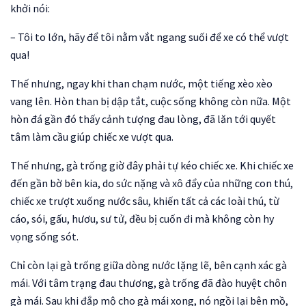
khởi nói:
– Tôi to lớn, hãy để tôi nằm vắt ngang suối để xe có thể vượt
qua!
Thế nhưng, ngay khi than chạm nước, một tiếng xèo xèo
vang lên. Hòn than bị dập tắt, cuộc sống không còn nữa. Một
hòn đá gần đó thấy cảnh tượng đau lòng, đã lăn tới quyết
tâm làm cầu giúp chiếc xe vượt qua.
Thế nhưng, gà trống giờ đây phải tự kéo chiếc xe. Khi chiếc xe
đến gần bờ bên kia, do sức nặng và xô đẩy của những con thú,
chiếc xe trượt xuống nước sâu, khiến tất cả các loài thú, từ
cáo, sói, gấu, hươu, sư tử, đều bị cuốn đi mà không còn hy
vọng sống sót.
Chỉ còn lại gà trống giữa dòng nước lặng lẽ, bên cạnh xác gà
mái. Với tâm trạng đau thương, gà trống đã đào huyệt chôn
gà mái. Sau khi đắp mộ cho gà mái xong, nó ngồi lại bên mồ,