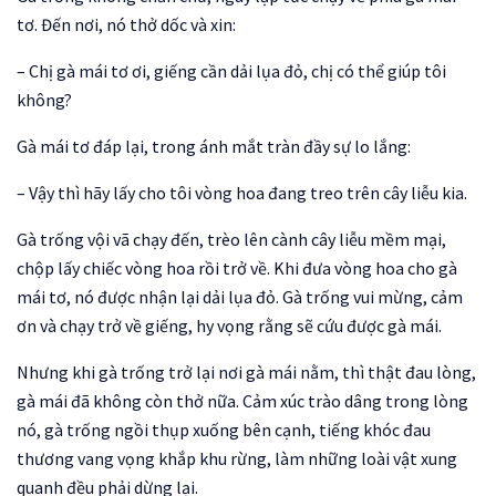
tơ. Đến nơi, nó thở dốc và xin:
– Chị gà mái tơ ơi, giếng cần dải lụa đỏ, chị có thể giúp tôi
không?
Gà mái tơ đáp lại, trong ánh mắt tràn đầy sự lo lắng:
– Vậy thì hãy lấy cho tôi vòng hoa đang treo trên cây liễu kia.
Gà trống vội vã chạy đến, trèo lên cành cây liễu mềm mại,
chộp lấy chiếc vòng hoa rồi trở về. Khi đưa vòng hoa cho gà
mái tơ, nó được nhận lại dải lụa đỏ. Gà trống vui mừng, cảm
ơn và chạy trở về giếng, hy vọng rằng sẽ cứu được gà mái.
Nhưng khi gà trống trở lại nơi gà mái nằm, thì thật đau lòng,
gà mái đã không còn thở nữa. Cảm xúc trào dâng trong lòng
nó, gà trống ngồi thụp xuống bên cạnh, tiếng khóc đau
thương vang vọng khắp khu rừng, làm những loài vật xung
quanh đều phải dừng lại.