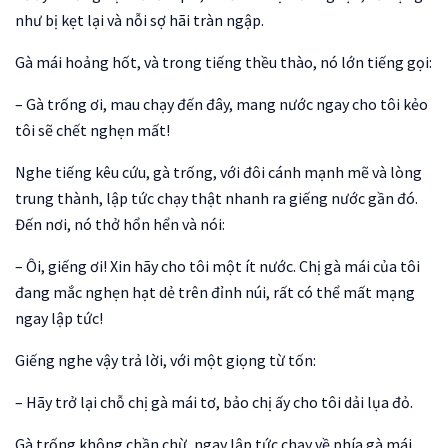
như bị kẹt lại và nỗi sợ hãi tràn ngập.
Gà mái hoảng hốt, và trong tiếng thều thào, nó lớn tiếng gọi:
– Gà trống ơi, mau chạy đến đây, mang nước ngay cho tôi kẻo
tôi sẽ chết nghẹn mất!
Nghe tiếng kêu cứu, gà trống, với đôi cánh mạnh mẽ và lòng
trung thành, lập tức chạy thật nhanh ra giếng nước gần đó.
Đến nơi, nó thở hổn hển và nói:
– Ôi, giếng ơi! Xin hãy cho tôi một ít nước. Chị gà mái của tôi
đang mắc nghẹn hạt dẻ trên đỉnh núi, rất có thể mất mạng
ngay lập tức!
Giếng nghe vậy trả lời, với một giọng từ tốn:
– Hãy trở lại chỗ chị gà mái tơ, bảo chị ấy cho tôi dải lụa đỏ.
Gà trống không chần chừ, ngay lập tức chạy về phía gà mái