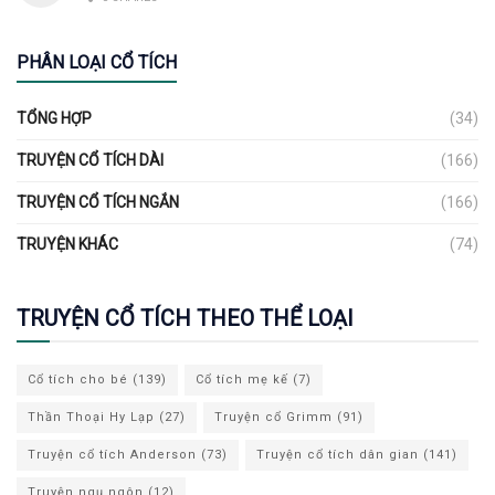
PHÂN LOẠI CỔ TÍCH
TỔNG HỢP
(34)
TRUYỆN CỔ TÍCH DÀI
(166)
TRUYỆN CỔ TÍCH NGẮN
(166)
TRUYỆN KHÁC
(74)
TRUYỆN CỔ TÍCH THEO THỂ LOẠI
Cổ tích cho bé
(139)
Cổ tích mẹ kế
(7)
Thần Thoại Hy Lạp
(27)
Truyện cổ Grimm
(91)
Truyện cổ tích Anderson
(73)
Truyện cổ tích dân gian
(141)
Truyện ngụ ngôn
(12)