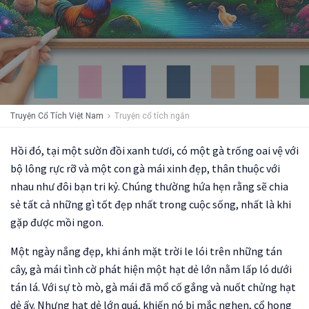
Truyện Cổ Tích Việt Nam
Truyện cổ tích ngắn
Hồi đó, tại một sườn đồi xanh tươi, có một gà trống oai vệ với
bộ lông rực rỡ và một con gà mái xinh đẹp, thân thuộc với
nhau như đôi bạn tri kỷ. Chúng thường hứa hẹn rằng sẽ chia
sẻ tất cả những gì tốt đẹp nhất trong cuộc sống, nhất là khi
gặp được mồi ngon.
Một ngày nắng đẹp, khi ánh mặt trời le lói trên những tán
cây, gà mái tình cờ phát hiện một hạt dẻ lớn nằm lấp ló dưới
tán lá. Với sự tò mò, gà mái đã mổ cố gắng và nuốt chửng hạt
dẻ ấy. Nhưng hạt dẻ lớn quá, khiến nó bị mắc nghẹn, cổ họng