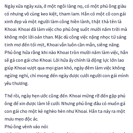
Ngày xửa ngày xưa, ở một ngôi làng nọ, có một phú ông giàu
có nhưng vô cùng keo kiệt, tham lam. Hắn có một cô con gái
xinh đẹp và một người làm công hiền lành, thật thà tên là
Khoai. Khoai đã làm việc cho phú ông suốt mười năm trời mà
không một lời oán than. Mặc dù công việc nặng nhọc từ sáng
tinh mơ đến tối mịt, Khoai vẫn luôn cần mẫn, siêng năng.
Phú ông hứa rằng khi nào Khoai tròn mười năm làm việc, hắn
sẽ gả con gái cho Khoai. Lời hứa ấy chính là động lực lớn lao
giúp Khoai vượt qua mọi gian khó, ngày đêm làm việc không
ngừng nghỉ, chỉ mong đến ngày được cưới người con gái mình
yêu thương.
Thế rồi, ngày hẹn ước cũng đến. Khoai mừng rỡ đến gặp phú
ông để xin được làm lễ cưới. Nhưng phú ông đâu có muốn gả
con gái cho một kẻ nghèo hèn như Khoai. Hắn ta nảy ra một
mưu mẹo độc ác.
Phú ông vênh váo nói: