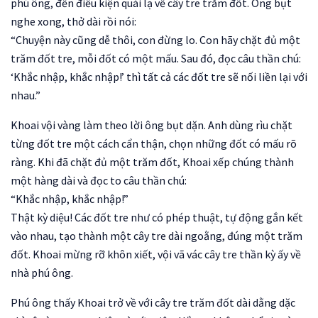
phú ông, đến điều kiện quái lạ về cây tre trăm đốt. Ông bụt
nghe xong, thở dài rồi nói:
“Chuyện này cũng dễ thôi, con đừng lo. Con hãy chặt đủ một
trăm đốt tre, mỗi đốt có một mấu. Sau đó, đọc câu thần chú:
‘Khắc nhập, khắc nhập!’ thì tất cả các đốt tre sẽ nối liền lại với
nhau.”
Khoai vội vàng làm theo lời ông bụt dặn. Anh dùng rìu chặt
từng đốt tre một cách cẩn thận, chọn những đốt có mấu rõ
ràng. Khi đã chặt đủ một trăm đốt, Khoai xếp chúng thành
một hàng dài và đọc to câu thần chú:
“Khắc nhập, khắc nhập!”
Thật kỳ diệu! Các đốt tre như có phép thuật, tự động gắn kết
vào nhau, tạo thành một cây tre dài ngoằng, đúng một trăm
đốt. Khoai mừng rỡ khôn xiết, vội vã vác cây tre thần kỳ ấy về
nhà phú ông.
Phú ông thấy Khoai trở về với cây tre trăm đốt dài dằng dặc