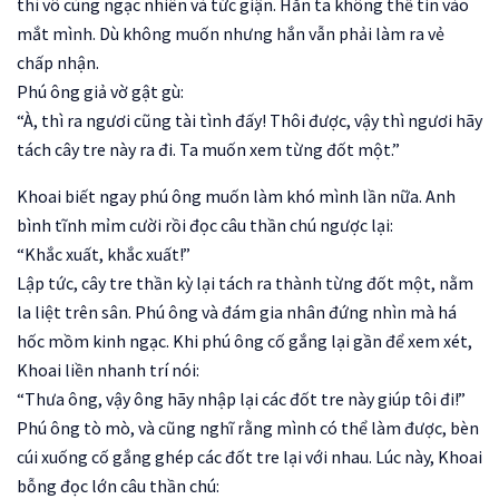
thì vô cùng ngạc nhiên và tức giận. Hắn ta không thể tin vào
mắt mình. Dù không muốn nhưng hắn vẫn phải làm ra vẻ
chấp nhận.
Phú ông giả vờ gật gù:
“À, thì ra ngươi cũng tài tình đấy! Thôi được, vậy thì ngươi hãy
tách cây tre này ra đi. Ta muốn xem từng đốt một.”
Khoai biết ngay phú ông muốn làm khó mình lần nữa. Anh
bình tĩnh mỉm cười rồi đọc câu thần chú ngược lại:
“Khắc xuất, khắc xuất!”
Lập tức, cây tre thần kỳ lại tách ra thành từng đốt một, nằm
la liệt trên sân. Phú ông và đám gia nhân đứng nhìn mà há
hốc mồm kinh ngạc. Khi phú ông cố gắng lại gần để xem xét,
Khoai liền nhanh trí nói:
“Thưa ông, vậy ông hãy nhập lại các đốt tre này giúp tôi đi!”
Phú ông tò mò, và cũng nghĩ rằng mình có thể làm được, bèn
cúi xuống cố gắng ghép các đốt tre lại với nhau. Lúc này, Khoai
bỗng đọc lớn câu thần chú: