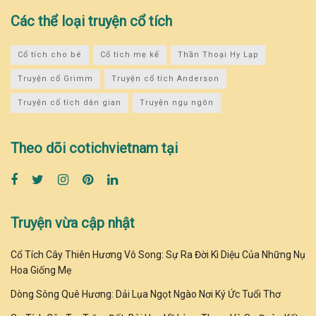
Các thể loại truyện cổ tích
Cổ tích cho bé
Cổ tích mẹ kế
Thần Thoại Hy Lạp
Truyện cổ Grimm
Truyện cổ tích Anderson
Truyện cổ tích dân gian
Truyện ngụ ngôn
Theo dõi cotichvietnam tại
Truyện vừa cập nhật
Cổ Tích Cây Thiên Hương Vô Song: Sự Ra Đời Kì Diệu Của Những Nụ
Hoa Giống Mẹ
Dòng Sông Quê Hương: Dải Lụa Ngọt Ngào Nơi Ký Ức Tuổi Thơ