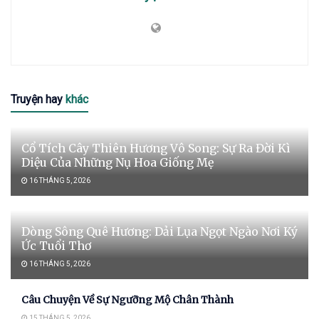
Truyện hay
khác
Cổ Tích Cây Thiên Hương Vô Song: Sự Ra Đời Kì
Diệu Của Những Nụ Hoa Giống Mẹ
16 THÁNG 5, 2026
Dòng Sông Quê Hương: Dải Lụa Ngọt Ngào Nơi Ký
Ức Tuổi Thơ
16 THÁNG 5, 2026
Câu Chuyện Về Sự Ngưỡng Mộ Chân Thành
15 THÁNG 5, 2026