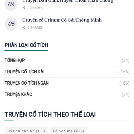
Truyện Dân Gian: Huyền Thoại Thần Cuống
0 SHARES
Truyện cổ Grimm: Cô Gái Thông Minh
0 SHARES
PHÂN LOẠI CỔ TÍCH
TỔNG HỢP
(34)
TRUYỆN CỔ TÍCH DÀI
(166)
TRUYỆN CỔ TÍCH NGẮN
(166)
TRUYỆN KHÁC
(74)
TRUYỆN CỔ TÍCH THEO THỂ LOẠI
Cổ tích cho bé
(139)
Cổ tích mẹ kế
(7)