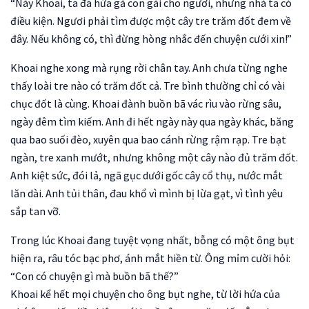
“Này Khoai, ta đã hứa gả con gái cho ngươi, nhưng nhà ta có
điều kiện. Ngươi phải tìm được một cây tre trăm đốt đem về
đây. Nếu không có, thì đừng hòng nhắc đến chuyện cưới xin!”
Khoai nghe xong mà rụng rời chân tay. Anh chưa từng nghe
thấy loài tre nào có trăm đốt cả. Tre bình thường chỉ có vài
chục đốt là cùng. Khoai đành buồn bã vác rìu vào rừng sâu,
ngày đêm tìm kiếm. Anh đi hết ngày này qua ngày khác, băng
qua bao suối đèo, xuyên qua bao cánh rừng rậm rạp. Tre bạt
ngàn, tre xanh mướt, nhưng không một cây nào đủ trăm đốt.
Anh kiệt sức, đói lả, ngã gục dưới gốc cây cổ thụ, nước mắt
lăn dài. Anh tủi thân, đau khổ vì mình bị lừa gạt, vì tình yêu
sắp tan vỡ.
Trong lúc Khoai đang tuyệt vọng nhất, bỗng có một ông bụt
hiện ra, râu tóc bạc phơ, ánh mắt hiền từ. Ông mỉm cười hỏi:
“Con có chuyện gì mà buồn bã thế?”
Khoai kể hết mọi chuyện cho ông bụt nghe, từ lời hứa của