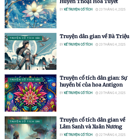
Huyền Thoại Hoa Tuyết
BY
KỂ TRUYỆN CỔ TÍCH
23 THÁNG 4, 2025
Truyện dân gian về Bà Triệu
TRUYỆN CỔ TÍCH DÀI
BY
KỂ TRUYỆN CỔ TÍCH
23 THÁNG 4, 2025
Truyện cổ tích dân gian: Sự
TRUYỆN CỔ TÍCH DÀI
huyền bí của hoa Antigon
BY
KỂ TRUYỆN CỔ TÍCH
23 THÁNG 4, 2025
Truyện cổ tích dân gian về
TRUYỆN CỔ TÍCH DÀI
Lâm Sanh và Xuân Nương
BY
KỂ TRUYỆN CỔ TÍCH
22 THÁNG 4, 2025