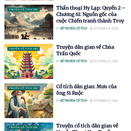
Thần thoại Hy Lạp: Quyển 2 –
TRUYỆN CỔ TÍCH DÀI
Chương 61: Nguồn gốc của
cuộc Chiến tranh thành Troy
BY
KỂ TRUYỆN CỔ TÍCH
30 THÁNG 4, 2025
Truyện dân gian về Chùa
TRUYỆN CỔ TÍCH DÀI
Trấn Quốc
BY
KỂ TRUYỆN CỔ TÍCH
30 THÁNG 4, 2025
Cổ tích dân gian: Mưu của
TRUYỆN CỔ TÍCH DÀI
ông Si Ruộc
BY
KỂ TRUYỆN CỔ TÍCH
30 THÁNG 4, 2025
Truyện cổ tích dân gian về
TRUYỆN CỔ TÍCH DÀI