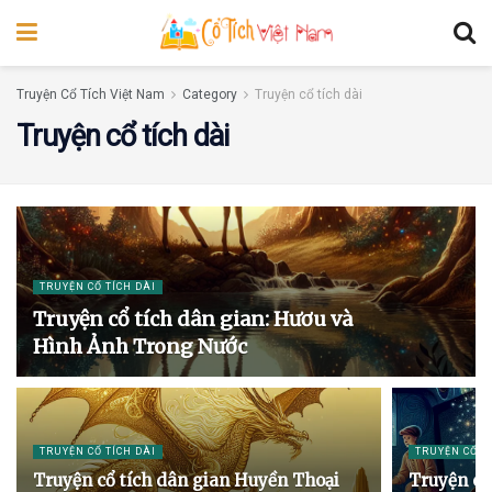
Truyện Cổ Tích Việt Nam
Category
Truyện cổ tích dài
Truyện cổ tích dài
TRUYỆN CỔ TÍCH DÀI
Truyện cổ tích dân gian: Hươu và
Hình Ảnh Trong Nước
TRUYỆN CỔ TÍCH DÀI
TRUYỆN CỔ T
Truyện cổ tích dân gian Huyền Thoại
Truyện cổ 