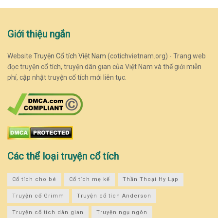
Giới thiệu ngắn
Website
Truyện Cổ tích Việt Nam
(cotichvietnam.org) - Trang web
đọc truyện cổ tích, truyện dân gian của Việt Nam và thế giới miễn
phí, cập nhật truyện cổ tích mới liên tục.
Các thể loại truyện cổ tích
Cổ tích cho bé
Cổ tích mẹ kế
Thần Thoại Hy Lạp
Truyện cổ Grimm
Truyện cổ tích Anderson
Truyện cổ tích dân gian
Truyện ngụ ngôn