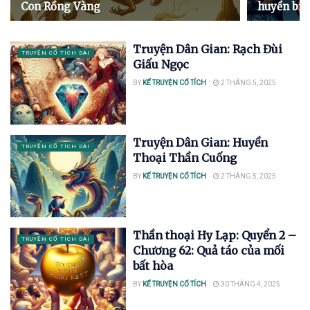
Con Rồng Vàng
huyền bí
Truyện Dân Gian: Rạch Đùi
TRUYỆN CỔ TÍCH DÀI
Giấu Ngọc
BY
KỂ TRUYỆN CỔ TÍCH
2 THÁNG 5, 2025
Truyện Dân Gian: Huyền
TRUYỆN CỔ TÍCH DÀI
Thoại Thần Cuống
BY
KỂ TRUYỆN CỔ TÍCH
2 THÁNG 5, 2025
Thần thoại Hy Lạp: Quyển 2 –
TRUYỆN CỔ TÍCH DÀI
Chương 62: Quả táo của mối
bất hòa
BY
KỂ TRUYỆN CỔ TÍCH
30 THÁNG 4, 2025