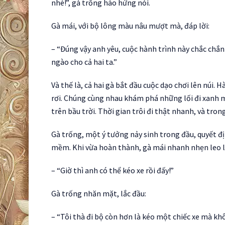
nhé!”, gà trống hào hứng nói.
Gà mái, với bộ lông màu nâu mượt mà, đáp lời:
– “Đúng vậy anh yêu, cuộc hành trình này chắc chắ
ngào cho cả hai ta.”
Và thế là, cả hai gà bắt đầu cuộc dạo chơi lên núi. 
rơi. Chúng cùng nhau khám phá những lối đi xanh 
trên bầu trời. Thời gian trôi đi thật nhanh, và tro
Gà trống, một ý tưởng nảy sinh trong đầu, quyết đ
mềm. Khi vừa hoàn thành, gà mái nhanh nhẹn leo lên
– “Giờ thì anh có thể kéo xe rồi đấy!”
Gà trống nhăn mặt, lắc đầu:
– “Tôi thà đi bộ còn hơn là kéo một chiếc xe mà kh