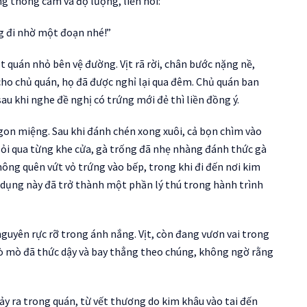
òng thông cảm và độ lượng, liền nói:
g đi nhờ một đoạn nhé!”
 quán nhỏ bên vệ đường. Vịt rã rời, chân bước nặng nề,
ho chủ quán, họ đã được nghỉ lại qua đêm. Chủ quán ban
sau khi nghe đề nghị có trứng mới đẻ thì liền đồng ý.
 ngon miệng. Sau khi đánh chén xong xuôi, cả bọn chìm vào
 lỏi qua từng khe cửa, gà trống đã nhẹ nhàng đánh thức gà
ông quên vứt vỏ trứng vào bếp, trong khi đi đến nơi kim
 dụng này đã trở thành một phần lý thú trong hành trình
nguyên rực rỡ trong ánh nắng. Vịt, còn đang vươn vai trong
 tò mò đã thức dậy và bay thẳng theo chúng, không ngờ rằng
xảy ra trong quán, từ vết thương do kim khâu vào tai đến