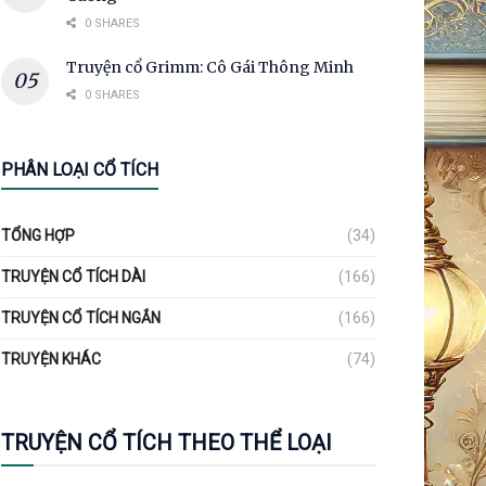
0 SHARES
Truyện cổ Grimm: Cô Gái Thông Minh
0 SHARES
PHÂN LOẠI CỔ TÍCH
TỔNG HỢP
(34)
TRUYỆN CỔ TÍCH DÀI
(166)
TRUYỆN CỔ TÍCH NGẮN
(166)
TRUYỆN KHÁC
(74)
TRUYỆN CỔ TÍCH THEO THỂ LOẠI