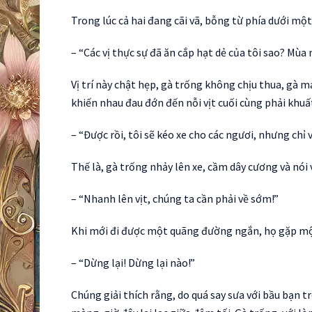
Trong lúc cả hai đang cãi vã, bỗng từ phía dưới một 
– “Các vị thực sự đã ăn cắp hạt dẻ của tôi sao? Mùa n
Vị trí này chật hẹp, gà trống không chịu thua, gà m
khiến nhau đau đớn đến nỗi vịt cuối cùng phải khuấ
– “Được rồi, tôi sẽ kéo xe cho các ngươi, nhưng chỉ 
Thế là, gà trống nhảy lên xe, cầm dây cương và nói v
– “Nhanh lên vịt, chúng ta cần phải về sớm!”
Khi mới đi được một quãng đường ngắn, họ gặp một 
– “Dừng lại! Dừng lại nào!”
Chúng giải thích rằng, do quá say sưa với bầu bạn 