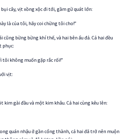
bụi cây, vịt xồng xộc đi tới, gầm gừ quát lớn:
ày là của tôi, hãy coi chừng tôi cho!”
ái cũng bừng bừng khí thế, và hai bên ẩu đả. Cả hai đều
t phục:
vì tôi không muốn gặp rắc rối!”
ới vịt:
kim gài đầu và một kim khâu. Cả hai cùng kêu lên:
trong quán nhậu ở gần cổng thành, cả hai đã trở nên muộn