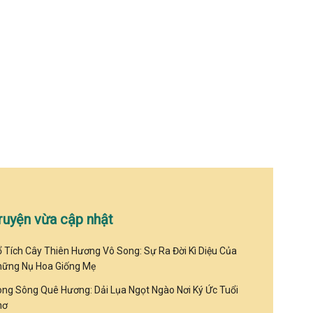
ruyện vừa cập nhật
 Tích Cây Thiên Hương Vô Song: Sự Ra Đời Kì Diệu Của
hững Nụ Hoa Giống Mẹ
ng Sông Quê Hương: Dải Lụa Ngọt Ngào Nơi Ký Ức Tuổi
hơ