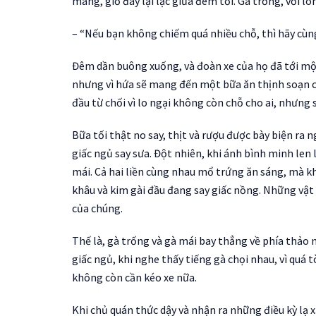
màng, giờ đây lại lạc giữa đêm tối. Gà trống, với l
– “Nếu bạn không chiếm quá nhiều chỗ, thì hãy cùn
Đêm dần buông xuống, và đoàn xe của họ đã tới một
nhưng vì hứa sẽ mang đến một bữa ăn thịnh soạn c
đầu từ chối vì lo ngại không còn chỗ cho ai, nhưng 
Bữa tối thật no say, thịt và rượu được bày biện ra
giấc ngủ say sưa. Đột nhiên, khi ánh bình minh len
mái. Cả hai liền cùng nhau mổ trứng ăn sáng, mà kh
khâu và kim gài đầu đang say giấc nồng. Những vật
của chúng.
Thế là, gà trống và gà mái bay thẳng về phía thảo 
giấc ngủ, khi nghe thấy tiếng gà chọi nhau, vì quá
không còn cần kéo xe nữa.
Khi chủ quán thức dậy và nhận ra những điều kỳ lạ 