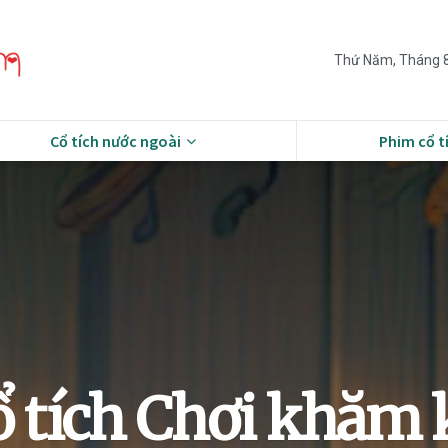
Thứ Năm, Tháng 8
Cổ tích nước ngoài
Phim cổ t
 tích Chơi khăm k