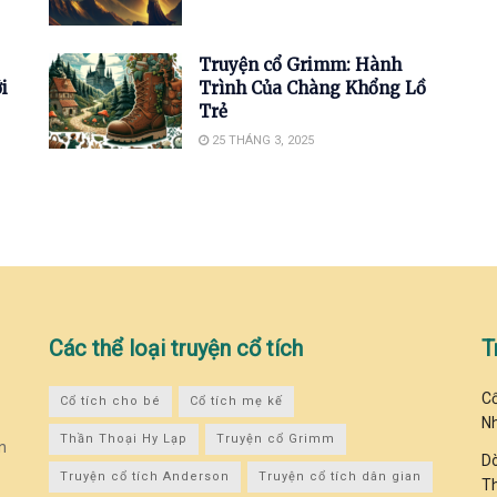
Truyện cổ Grimm: Hành
i
Trình Của Chàng Khổng Lồ
Trẻ
25 THÁNG 3, 2025
Các thể loại truyện cổ tích
T
Cổ
Cổ tích cho bé
Cổ tích mẹ kế
N
Thần Thoại Hy Lạp
Truyện cổ Grimm
n
Dò
Truyện cổ tích Anderson
Truyện cổ tích dân gian
T