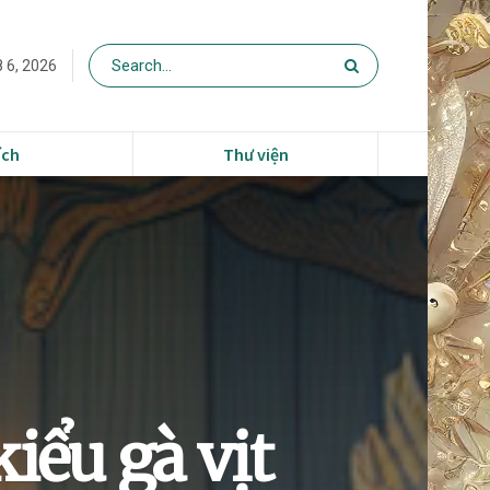
 6, 2026
ích
Thư viện
iểu gà vịt