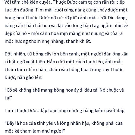
Với tâm thế kiên quyết, Thược Dược cảm tạ con rắn rồi tiếp
tục lên đường. Tìm mãi, cuối cùng nàng cũng thấy được một
bông hoa Thược Dược nở rực rỡ giữa ánh mặt trời. Dịu dàng,
nàng cẩn thận hái hoa và đặt vào lòng bàn tay, ngắm nhìn vẻ
đẹp của nó – mỗi cánh hoa mịn màng như nhung và tỏa ra
một hương thơm nhẹ nhàng, thanh khiết.
Đột nhiên, từ bóng cây lớn bên cạnh, một người đàn ông xấu
xí bất ngờ xuất hiện. Hắn cười một cách lạnh lẽo, ánh mắt
tham lam nhìn chăm chăm vào bông hoa trong tay Thược
Dược, hắn gào lên:
“Cô sẽ không thể mang bông hoa ấy đi đâu cả! Nó thuộc về
ta!”
Tim Thược Dược đập loạn nhịp nhưng nàng kiên quyết đáp:
“Đây là hoa của tình yêu và lòng nhân hậu, không phải của
một kẻ tham lam như ngươi.”