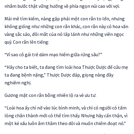
nhắm bước thật vững hướng về phía ngọn núi cao vời vợi.
Mải mê tìm kiếm, nàng gặp phải một con rắn to lớn, nhưng
không giống như những con rắn khác, con rắn này có hoa văn
vàng sắc sảo, đôi mắt của nó lấp lánh như những viên ngọc
quý. Con rắn lên tiếng:
“Vì sao cô gái trẻ dám mạo hiểm giữa rừng sâu?”
“Hãy cho ta biết, ta đang tìm loài hoa Thược Dược để cứu mẹ
ta đang bệnh nặng,” Thược Dược đáp, giọng nàng đầy
nghiêm nghị.
Gương mặt con rắn bỗng nhiên lộ ra vẻ ưu tư:
“Loài hoa ấy chỉ nở vào lúc bình minh, và chỉ có người có tấm
lòng chân thành mới có thể tìm thấy. Nhưng hãy cẩn thận, vì
một kẻ xấu luôn âm thầm theo dõi và muốn chiếm đoạt nó.”