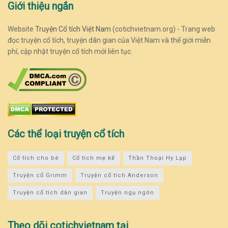
Giới thiệu ngắn
Website
Truyện Cổ tích Việt Nam
(cotichvietnam.org) - Trang web
đọc truyện cổ tích, truyện dân gian của Việt Nam và thế giới miễn
phí, cập nhật truyện cổ tích mới liên tục.
Các thể loại truyện cổ tích
Cổ tích cho bé
Cổ tích mẹ kế
Thần Thoại Hy Lạp
Truyện cổ Grimm
Truyện cổ tích Anderson
Truyện cổ tích dân gian
Truyện ngụ ngôn
Theo dõi cotichvietnam tại