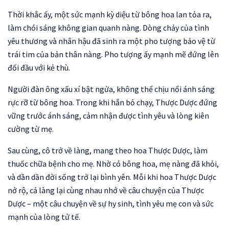
Thời khắc ấy, một sức mạnh kỳ diệu từ bông hoa lan tỏa ra,
làm chói sáng không gian quanh nàng. Dòng chảy của tình
yêu thương và nhân hậu đã sinh ra một pho tượng bảo vệ từ
trái tim của bản thân nàng. Pho tượng ấy mạnh mẽ đứng lên
đối đầu với kẻ thù.
Người đàn ông xấu xí bật ngửa, không thể chịu nổi ánh sáng
rực rỡ từ bông hoa. Trong khi hắn bỏ chạy, Thược Dược đứng
vững trước ánh sáng, cảm nhận được tình yêu và lòng kiên
cường từ mẹ.
Sau cùng, cô trở về làng, mang theo hoa Thược Dược, làm
thuốc chữa bệnh cho mẹ. Nhờ có bông hoa, mẹ nàng đã khỏi,
và dần dần đời sống trở lại bình yên. Mỗi khi hoa Thược Dược
nở rộ, cả làng lại cùng nhau nhớ về câu chuyện của Thược
Dược – một câu chuyện về sự hy sinh, tình yêu mẹ con và sức
mạnh của lòng tử tế.