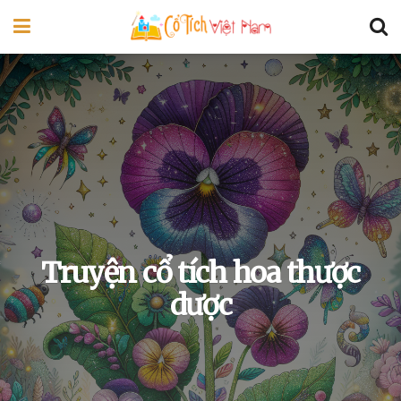
Truyện cổ tích hoa thược
dược