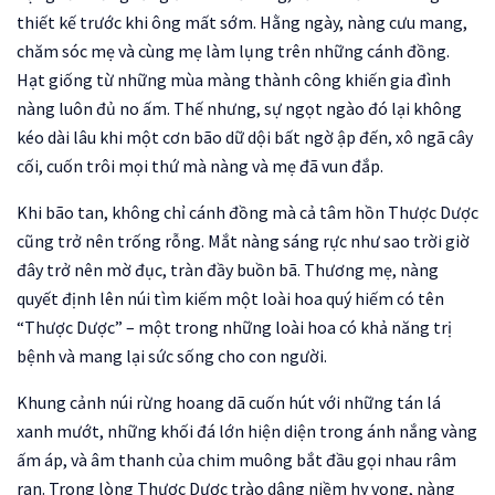
thiết kế trước khi ông mất sớm. Hằng ngày, nàng cưu mang,
chăm sóc mẹ và cùng mẹ làm lụng trên những cánh đồng.
Hạt giống từ những mùa màng thành công khiến gia đình
nàng luôn đủ no ấm. Thế nhưng, sự ngọt ngào đó lại không
kéo dài lâu khi một cơn bão dữ dội bất ngờ ập đến, xô ngã cây
cối, cuốn trôi mọi thứ mà nàng và mẹ đã vun đắp.
Khi bão tan, không chỉ cánh đồng mà cả tâm hồn Thược Dược
cũng trở nên trống rỗng. Mắt nàng sáng rực như sao trời giờ
đây trở nên mờ đục, tràn đầy buồn bã. Thương mẹ, nàng
quyết định lên núi tìm kiếm một loài hoa quý hiếm có tên
“Thược Dược” – một trong những loài hoa có khả năng trị
bệnh và mang lại sức sống cho con người.
Khung cảnh núi rừng hoang dã cuốn hút với những tán lá
xanh mướt, những khối đá lớn hiện diện trong ánh nắng vàng
ấm áp, và âm thanh của chim muông bắt đầu gọi nhau râm
ran. Trong lòng Thược Dược trào dâng niềm hy vọng, nàng