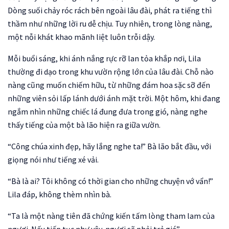
Dòng suối chảy róc rách bên ngoài lâu đài, phát ra tiếng thì
thầm như những lời ru dễ chịu. Tuy nhiên, trong lòng nàng,
một nỗi khát khao mãnh liệt luôn trỗi dậy.
Mỗi buổi sáng, khi ánh nắng rực rỡ lan tỏa khắp nơi, Lila
thường đi dạo trong khu vườn rộng lớn của lâu đài. Chỗ nào
nàng cũng muốn chiếm hữu, từ những đám hoa sặc sỡ đến
những viên sỏi lấp lánh dưới ánh mặt trời. Một hôm, khi đang
ngắm nhìn những chiếc lá đung đưa trong gió, nàng nghe
thấy tiếng của một bà lão hiện ra giữa vườn.
“Công chúa xinh đẹp, hãy lắng nghe ta!” Bà lão bắt đầu, với
giọng nói như tiếng xé vải.
“Bà là ai? Tôi không có thời gian cho những chuyện vớ vẩn!”
Lila đáp, không thèm nhìn bà.
“Ta là một nàng tiên đã chứng kiến tấm lòng tham lam của