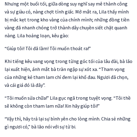
Nhưng một buổi tối, giữa dòng suy nghĩ say mê thành công
và sự giàu có, nàng chợt tỉnh giấc. Mở mắt ra, Lila thấy mình
bị mắc kẹt trong kho vàng của chính mình; những đồng tiền
vàng đã nhanh chóng trở thành dây chuyền siết chặt quanh
nàng. Lila hoảng loạn, kêu gào:
“Giúp tôi! Tôi đã lầm! Tôi muốn thoát ra!”
Khi tiếng kêu vang vọng trong từng góc tối của lâu đài, bà lão
lại xuất hiện, ánh mắt bà tràn ngập sự xót xa. “Tham vọng
của những kẻ tham lam chỉ đem lại khổ đau. Ngươi đã chọn,
và cái giá đó là đây”.
“Tôi muốn sửa chữa!” Lila gục ngã trong tuyệt vọng. “Tôi thề
sẽ không còn tham lam nữa! Xin hãy giúp tôi!”
“Vậy thì, hãy trả lại sự bình yên cho lòng mình. Chia sẻ những
gì ngươi có,” bà lão nói với sự từ bi.