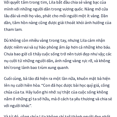
Với quyết tâm trong tim, Lila bắt đầu chia sẻ vàng bạc của
mình với những người dân trong vương quốc. Nàng mở cửa
lâu đài và mời họ vào, phát cho mỗi người một ít vàng. Dần
dần, tâm hồn nàng cũng được giải thoát khỏi ảnh hưởng của
tham lam.
Dù không còn nhiều vàng trong tay, nhưng Lila cảm nhận
được niềm vui và sự hào phóng ấm áp hơn cả những kho báu.
Chưa bao giờ cô thấy cuộc sống trở nên tươi đẹp như vậy; các
nụ cười từ những người dân, ánh nắng vàng rực rỡ, và không
khí trong lành bao trùm xung quanh.
Cuối cùng, bà lão đã hiện ra một lần nữa, khuôn mặt bà hiện
lên nụ cười hiền hòa. “Con đã học được bài học quý giá, công
chúa của ta. Hãy luôn ghi nhớ: sự thật của cuộc sống không
nằm ở những gì ta sở hữu, mà ở cách ta yêu thương và chia sẻ
với người khác”.
Và từ đó, công chúa Lila không chỉ trở thành người đẹp nhất