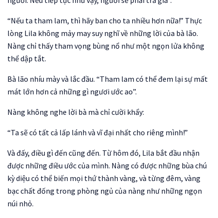
ngươi. Nếu tiếp tục như vậy, ngươi sẽ phải trả giá”.
“Nếu ta tham lam, thì hãy ban cho ta nhiều hơn nữa!” Thực
lòng Lila không mảy may suy nghĩ về những lời của bà lão.
Nàng chỉ thấy tham vọng bùng nổ như một ngọn lửa không
thể dập tắt.
Bà lão nhíu mày và lắc đầu. “Tham lam có thể đem lại sự mất
mát lớn hơn cả những gì ngươi ước ao”.
Nàng không nghe lời bà mà chỉ cười khẩy:
“Ta sẽ có tất cả lấp lánh và vĩ đại nhất cho riêng mình!”
Và đấy, điều gì đến cũng đến. Từ hôm đó, Lila bắt đầu nhận
được những điều ước của mình. Nàng có được những bùa chú
kỳ diệu có thể biến mọi thứ thành vàng, và từng đêm, vàng
bạc chất đống trong phòng ngủ của nàng như những ngọn
núi nhỏ.