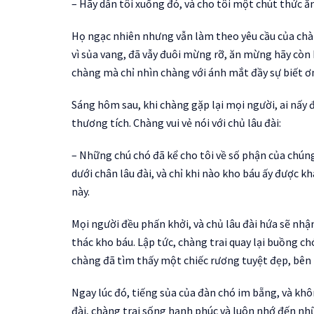
– Hãy dẫn tôi xuống đó, và cho tôi một chút thức 
Họ ngạc nhiên nhưng vẫn làm theo yêu cầu của chà
vì sủa vang, đã vẫy đuôi mừng rỡ, ăn mừng hãy cò
chàng mà chỉ nhìn chàng với ánh mắt đầy sự biết ơ
Sáng hôm sau, khi chàng gặp lại mọi người, ai nấy 
thương tích. Chàng vui vẻ nói với chủ lâu đài:
– Những chú chó đã kể cho tôi về số phận của chún
dưới chân lâu đài, và chỉ khi nào kho báu ấy được 
này.
Mọi người đều phấn khởi, và chủ lâu đài hứa sẽ nh
thác kho báu. Lập tức, chàng trai quay lại buồng ch
chàng đã tìm thấy một chiếc rương tuyệt đẹp, bên 
Ngay lúc đó, tiếng sủa của đàn chó im bẵng, và khô
đài, chàng trai sống hạnh phúc và luôn nhớ đến nh