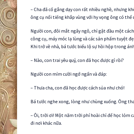
– Cha đã cố gắng dạy con rất nhiều nghề, nhưng khô
ông cụ nổi tiếng khắp vùng với hy vọng ông có thể 
Người con, đôi mắt ngây ngô, chỉ gật đầu một cách 
công cụ, máy móc lạ lùng và các sản phẩm tuyệt đẹ
Khi trở về nhà, bá tước biểu lộ sự hồi hộp trong án
– Nào, con trai yêu quý, con đã học được gì rồi?
Người con mỉm cười ngớ ngẩn và đáp:
– Thưa cha, con đã học được cách sủa như chó!
Bá tước nghe xong, lòng như chùng xuống. Ông th
– Ôi, trời ơi! Một năm trời phí hoài chỉ để học lỏm 
đi nơi khác nữa.