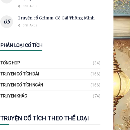
0 SHARES
Truyện cổ Grimm: Cô Gái Thông Minh
0 SHARES
PHÂN LOẠI CỔ TÍCH
TỔNG HỢP
(34)
TRUYỆN CỔ TÍCH DÀI
(166)
TRUYỆN CỔ TÍCH NGẮN
(166)
TRUYỆN KHÁC
(74)
TRUYỆN CỔ TÍCH THEO THỂ LOẠI