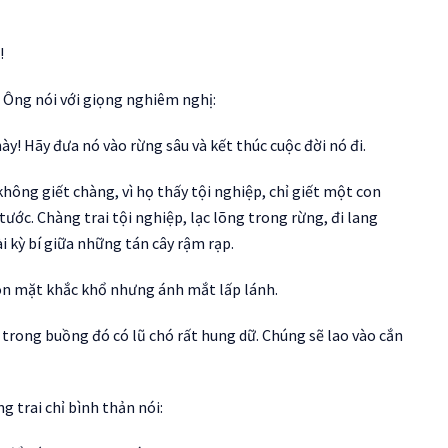
!
. Ông nói với giọng nghiêm nghị:
này! Hãy đưa nó vào rừng sâu và kết thúc cuộc đời nó đi.
hông giết chàng, vì họ thấy tội nghiệp, chỉ giết một con
ước. Chàng trai tội nghiệp, lạc lõng trong rừng, đi lang
i kỳ bí giữa những tán cây rậm rạp.
ôn mặt khắc khổ nhưng ánh mắt lấp lánh.
trong buồng đó có lũ chó rất hung dữ. Chúng sẽ lao vào cắn
 trai chỉ bình thản nói: