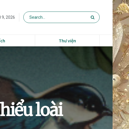
 9, 2026
ích
Thư viện
hiểu loài