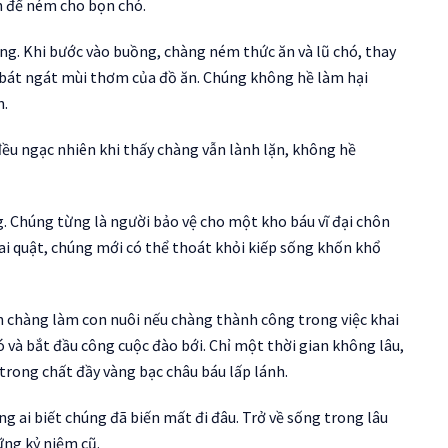
ăn để ném cho bọn chó.
ng. Khi bước vào buồng, chàng ném thức ăn và lũ chó, thay
n bát ngát mùi thơm của đồ ăn. Chúng không hề làm hại
n.
đều ngạc nhiên khi thấy chàng vẫn lành lặn, không hề
g. Chúng từng là người bảo vệ cho một kho báu vĩ đại chôn
khai quật, chúng mới có thể thoát khỏi kiếp sống khốn khổ
ận chàng làm con nuôi nếu chàng thành công trong việc khai
ó và bắt đầu công cuộc đào bới. Chỉ một thời gian không lâu,
trong chất đầy vàng bạc châu báu lấp lánh.
ng ai biết chúng đã biến mất đi đâu. Trở về sống trong lâu
ững kỷ niệm cũ.