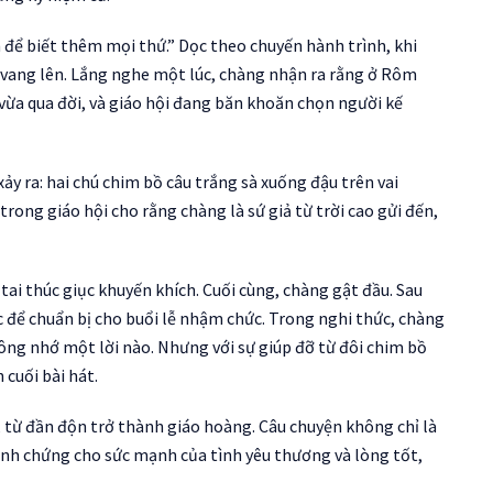
 để biết thêm mọi thứ.” Dọc theo chuyến hành trình, khi
” vang lên. Lắng nghe một lúc, chàng nhận ra rằng ở Rôm
vừa qua đời, và giáo hội đang băn khoăn chọn người kế
ảy ra: hai chú chim bồ câu trắng sà xuống đậu trên vai
rong giáo hội cho rằng chàng là sứ giả từ trời cao gửi đến,
ai thúc giục khuyến khích. Cuối cùng, chàng gật đầu. Sau
c để chuẩn bị cho buổi lễ nhậm chức. Trong nghi thức, chàng
ông nhớ một lời nào. Nhưng với sự giúp đỡ từ đôi chim bồ
 cuối bài hát.
, từ đần độn trở thành giáo hoàng. Câu chuyện không chỉ là
minh chứng cho sức mạnh của tình yêu thương và lòng tốt,