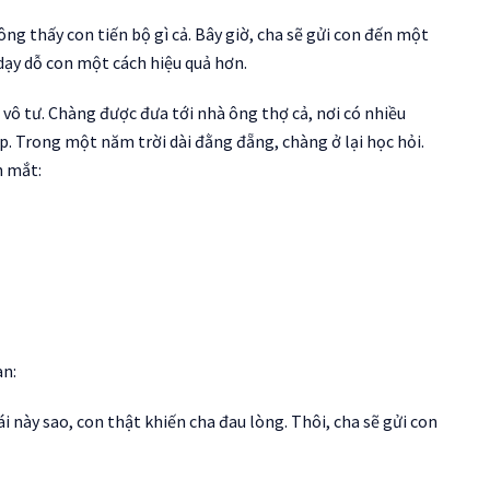
ng thấy con tiến bộ gì cả. Bây giờ, cha sẽ gửi con đến một
dạy dỗ con một cách hiệu quả hơn.
vô tư. Chàng được đưa tới nhà ông thợ cả, nơi có nhiều
p. Trong một năm trời dài đằng đẵng, chàng ở lại học hỏi.
h mắt:
an:
cái này sao, con thật khiến cha đau lòng. Thôi, cha sẽ gửi con