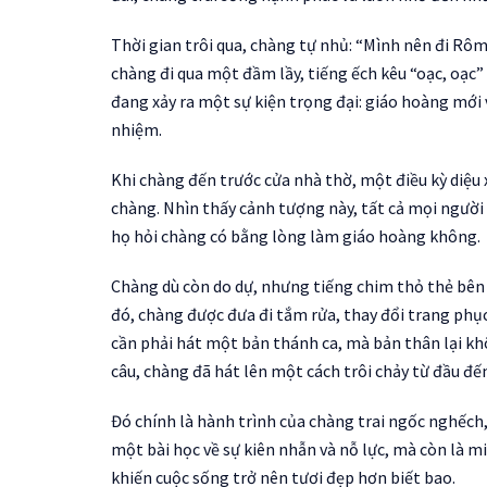
Thời gian trôi qua, chàng tự nhủ: “Mình nên đi Rôm
chàng đi qua một đầm lầy, tiếng ếch kêu “oạc, oạc
đang xảy ra một sự kiện trọng đại: giáo hoàng mới 
nhiệm.
Khi chàng đến trước cửa nhà thờ, một điều kỳ diệu x
chàng. Nhìn thấy cảnh tượng này, tất cả mọi người t
họ hỏi chàng có bằng lòng làm giáo hoàng không.
Chàng dù còn do dự, nhưng tiếng chim thỏ thẻ bên t
đó, chàng được đưa đi tắm rửa, thay đổi trang phụ
cần phải hát một bản thánh ca, mà bản thân lại kh
câu, chàng đã hát lên một cách trôi chảy từ đầu đến
Đó chính là hành trình của chàng trai ngốc nghếch
một bài học về sự kiên nhẫn và nỗ lực, mà còn là 
khiến cuộc sống trở nên tươi đẹp hơn biết bao.