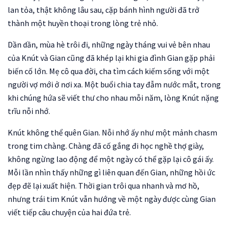
lan tỏa, thật không lâu sau, cặp bánh hình người đã trở
thành một huyền thoại trong lòng trẻ nhỏ.
Dần dần, mùa hè trôi đi, những ngày tháng vui vẻ bên nhau
của Knút và Gian cũng đã khép lại khi gia đình Gian gặp phải
biến cố lớn. Mẹ cô qua đời, cha tìm cách kiếm sống với một
người vợ mới ở nơi xa. Một buổi chia tay đẫm nước mắt, trong
khi chúng hứa sẽ viết thư cho nhau mỗi năm, lòng Knút nặng
trĩu nỗi nhớ.
Knút không thể quên Gian. Nỗi nhớ ấy như một mảnh chasm
trong tim chàng. Chàng đã cố gắng đi học nghề thợ giày,
không ngừng lao động để một ngày có thể gặp lại cô gái ấy.
Mỗi lần nhìn thấy những gì liên quan đến Gian, những hồi ức
đẹp đẽ lại xuất hiện. Thời gian trôi qua nhanh và mơ hồ,
nhưng trái tim Knút vẫn hướng về một ngày được cùng Gian
viết tiếp câu chuyện của hai đứa trẻ.