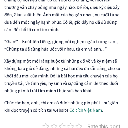
thương vẫn cháy bỏng như ngày nào. Để rồi, điều kỳ diệu xảy
đến, Gian xuất hiện. Ánh mắt của họ gặp nhau, nụ cười từ xa
đưa đến một ngày hạnh phúc. Có lẽ, giờ đây họ đã đủ dũng
cảm để thổ lộ con tim mình.
“Gian!” – Knút lên tiếng, giọng nói nghẹn ngào trong tâm,
“Chúng ta đã từng hứa ước với nhau, từ em và anh…”
Xây dựng một mối ràng buộc từ những đổ vỡ và kỷ niệm sẽ
không bao giờ dễ dàng, nhưng cả hai đều đã sẵn sàng cho sự
khởi đầu mới của mình. Đó là bài học mà câu chuyện của họ
truyền tải, về tình yêu, hy sinh và sự dũng cảm để theo đuổi
những gì mà trái tim mình thực sự khao khát.
Chúc các bạn, anh, chị em có được những giờ phút thư giãn
khi đọc truyện cổ tích tại website
Cổ tích Việt Nam
.
Rate this post