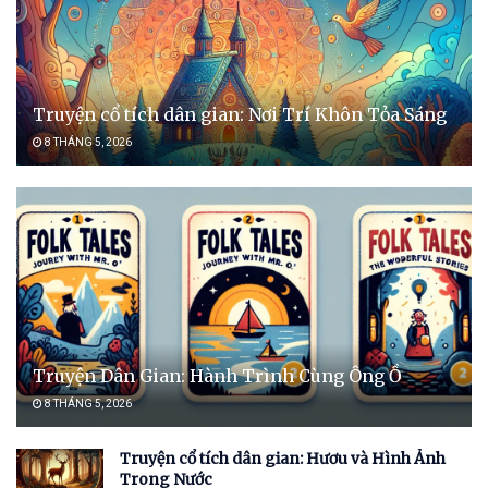
Truyện cổ tích dân gian: Nơi Trí Khôn Tỏa Sáng
8 THÁNG 5, 2026
Truyện Dân Gian: Hành Trình Cùng Ông Ồ
8 THÁNG 5, 2026
Truyện cổ tích dân gian: Hươu và Hình Ảnh
Trong Nước