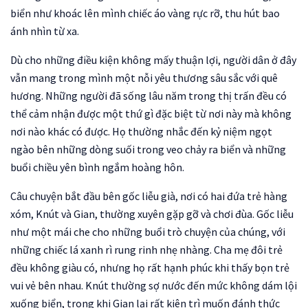
biển như khoác lên mình chiếc áo vàng rực rỡ, thu hút bao
ánh nhìn từ xa.
Dù cho những điều kiện không mấy thuận lợi, người dân ở đây
vẫn mang trong mình một nỗi yêu thương sâu sắc với quê
hương. Những người đã sống lâu năm trong thị trấn đều có
thể cảm nhận được một thứ gì đặc biệt từ nơi này mà không
nơi nào khác có được. Họ thường nhắc đến kỷ niệm ngọt
ngào bên những dòng suối trong veo chảy ra biển và những
buổi chiều yên bình ngắm hoàng hôn.
Câu chuyện bắt đầu bên gốc liễu già, nơi có hai đứa trẻ hàng
xóm, Knút và Gian, thường xuyên gặp gỡ và chơi đùa. Gốc liễu
như một mái che cho những buổi trò chuyện của chúng, với
những chiếc lá xanh rì rung rinh nhẹ nhàng. Cha mẹ đôi trẻ
đều không giàu có, nhưng họ rất hạnh phúc khi thấy bọn trẻ
vui vẻ bên nhau. Knút thường sợ nước đến mức không dám lội
xuống biển, trong khi Gian lại rất kiên trì muốn đánh thức