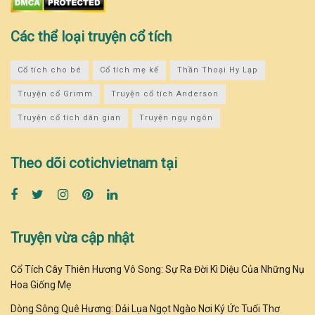
Các thể loại truyện cổ tích
Cổ tích cho bé
Cổ tích mẹ kế
Thần Thoại Hy Lạp
Truyện cổ Grimm
Truyện cổ tích Anderson
Truyện cổ tích dân gian
Truyện ngụ ngôn
Theo dõi cotichvietnam tại
Truyện vừa cập nhật
Cổ Tích Cây Thiên Hương Vô Song: Sự Ra Đời Kì Diệu Của Những Nụ
Hoa Giống Mẹ
Dòng Sông Quê Hương: Dải Lụa Ngọt Ngào Nơi Ký Ức Tuổi Thơ