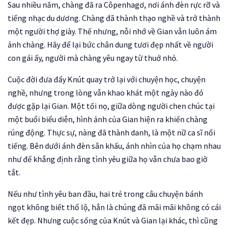
Sau nhiều năm, chàng đã ra Côpenhagơ, nơi ánh đèn rực rỡ và
tiếng nhạc du dương. Chàng đã thành thạo nghề và trở thành
một người thợ giày. Thế nhưng, nỗi nhớ về Gian vẫn luôn ám
ảnh chàng. Hãy để lại bức chân dung tươi đẹp nhất về người
con gái ấy, người mà chàng yêu ngay từ thuở nhỏ.
Cuộc đời đưa đẩy Knút quay trở lại với chuyện học, chuyện
nghề, nhưng trong lòng vẫn khao khát một ngày nào đó
được gặp lại Gian. Một tối nọ, giữa dòng người chen chúc tại
một buổi biểu diễn, hình ảnh của Gian hiện ra khiến chàng
rúng động. Thực sự, nàng đã thành danh, là một nữ ca sĩ nổi
tiếng. Bên dưới ánh đèn sân khấu, ánh nhìn của họ chạm nhau
như để khẳng định rằng tình yêu giữa họ vẫn chưa bao giờ
tắt.
Nếu như tình yêu ban đầu, hai trẻ trong câu chuyện bánh
ngọt không biết thổ lộ, hẳn là chúng đã mãi mãi không có cái
kết đẹp. Nhưng cuộc sống của Knút và Gian lại khác, thì cũng