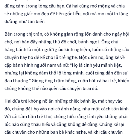
dũng cảm trong lòng cậu bạn. Cả hai cùng mơ mộng và chia
sẻ những giấc mơ đẹp đẽ bên gốc liễu, nơi mà mọi nỗi lo lắng
dường như tan biến.
Bên trong thị trấn, có không gian rộng lớn dành cho ngày hội
chợ, nơi bán đầy những thứ đồ chơi, bánh ngọt. Ông chủ
hàng bánh là một người giàu kinh nghiệm, luôn có những câu
chuyện hay ho để kể cho lũ trẻ nghe. Một đêm nọ, ông kể về
cặp bánh hình người nam và nữ: “Họ là tình yêu mãnh liệt,
nhưng lại không dám thổ lộ lòng mình, cuối cùng dẫn đến sự
đau thương.” Giọng ông trầm bổng, cuốn hút cả hai trẻ, khiến
chúng không thể nào quên câu chuyện bi ai đó.
Hai đứa trẻ không nỡ ăn những chiếc bánh ấy, mà thay vào
đó, chúng đặt họ vào nơi có ánh nắng, như một cách tôn kính.
Với cái tâm hồn trẻ thơ, chúng hiểu rằng tình yêu không phải
lúc nào cũng thấu hiểu và cũng không dễ dàng. Chúng kể lại
câu chuyện cho những bạn bè khác nghe, và khi câu chuyện