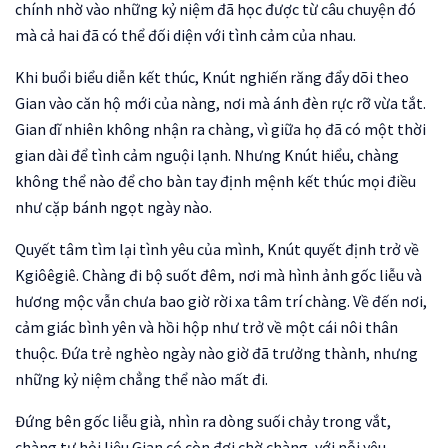
chính nhờ vào những kỷ niệm đã học được từ câu chuyện đó
mà cả hai đã có thể đối diện với tình cảm của nhau.
Khi buổi biểu diễn kết thúc, Knút nghiến răng đẩy dõi theo
Gian vào căn hộ mới của nàng, nơi mà ánh đèn rực rỡ vừa tắt.
Gian dĩ nhiên không nhận ra chàng, vì giữa họ đã có một thời
gian dài để tình cảm nguội lạnh. Nhưng Knút hiểu, chàng
không thể nào để cho bàn tay định mệnh kết thúc mọi điều
như cặp bánh ngọt ngày nào.
Quyết tâm tìm lại tình yêu của mình, Knút quyết định trở về
Kgiôêgiê. Chàng đi bộ suốt đêm, nơi mà hình ảnh gốc liễu và
hương mộc vẫn chưa bao giờ rời xa tâm trí chàng. Về đến nơi,
cảm giác bình yên và hồi hộp như trở về một cái nôi thân
thuộc. Đứa trẻ nghèo ngày nào giờ đã trưởng thành, nhưng
những kỷ niệm chẳng thể nào mất đi.
Đứng bên gốc liễu già, nhìn ra dòng suối chảy trong vắt,
chàng tự hỏi liệu Gian có còn đợi chờ chàng, với nỗi yêu