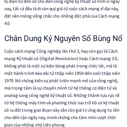
bị điện tử đơn sơ cho đến công nghệ kỹ thuật số tinh vi ngày
nay, tất cả đều là di sản quý giá từ cuộc cách mạng vĩ đại này,
đặt nền móng vững chắc cho những đột phá của Cách mạng
4.0.
Chân Dung Kỷ Nguyên Số Bùng Nổ
Cuộc cách mạng Công nghiệp lần thứ 3, hay còn gọi là Cách
mạng Kỹ thuật số (Digital Revolution) hoặc Cách mạng 3.0,
không phải là một sự kiện bùng phát trong chốc lát, mà là
một hành trình kéo dài từ thập niên 1950 đến cuối thập niên
1970. Nó chứng kiến sự phát triển mạnh mẽ của công nghệ,
mà trọng tâm là sự chuyển mình từ hệ thống cơ điện tử và
analog sang công nghệ kỹ thuật số. Những thành tựu rực rỡ
từ hệ thống máy tính và phương thức lưu trữ hồ sơ kỹ thuật
số ra đời trong giai đoạn này vẫn còn giá trị ứng dụng to lớn
cho đến tận ngày nay, minh chứng cho tầm nhìn vượt thời
gian của những nhà tiên phong.