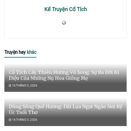
Kể Truyện Cổ Tích
Truyện hay
khác
Cổ Tích Cây Thiên Hương Vô Song: Sự Ra Đời Kì
Diệu Của Những Nụ Hoa Giống Mẹ
16 THÁNG 5, 2026
Dòng Sông Quê Hương: Dải Lụa Ngọt Ngào Nơi Ký
Ức Tuổi Thơ
16 THÁNG 5, 2026