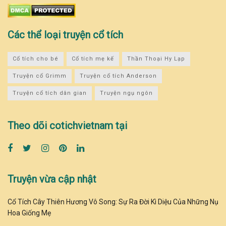
Các thể loại truyện cổ tích
Cổ tích cho bé
Cổ tích mẹ kế
Thần Thoại Hy Lạp
Truyện cổ Grimm
Truyện cổ tích Anderson
Truyện cổ tích dân gian
Truyện ngụ ngôn
Theo dõi cotichvietnam tại
Truyện vừa cập nhật
Cổ Tích Cây Thiên Hương Vô Song: Sự Ra Đời Kì Diệu Của Những Nụ
Hoa Giống Mẹ