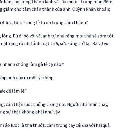
ước bàn thờ, lòng thành kính và sầu muộn. Trong màn đêm
ứng giám cho tâm chân thành của anh. Quỳnh khẩn khoản;
được, tôi sẽ cúng lễ tạ ơn trong tâm thành.”
 lòng. Dù đi bộ vội vã, anh tự nhủ rằng mọi thứ sẽ sớm tốt
mặt rạng rỡ như ánh mặt trời, sức sống trở lại. Bà vợ vui
a nhanh chóng làm gà lễ tạ nào!”
ưng anh nảy ra một ý tưởng.
ác để làm lễ.”
ng, cẩn thận luộc chúng trong nồi. Người nhà nhìn thấy,
ng sự thật không phải như vậy.
 áo lượt là tha thướt, cầm trong tay cái đĩa với hai quả