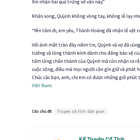
Xin nhận hai quả trứng vớ vẩn này.”
Khấn xong, Quỳnh không vòng tay, không lễ lạy như c
“Yên tâm đi, em yêu, Thành Hoàng đã nhận lễ vật c
Với ánh mắt tràn đầy niềm tin, Quỳnh và vợ đã cùn
tưởng và lòng thành kính dành cho đấng bảo vệ của
tấm lòng chân thành của Quỳnh mà còn nhận ra rằng
cuộc sống, điều mà mọi người cần gìn giữ và phát h
Chúc các bạn, anh, chị em có được những giờ phút t
Việt Nam
.
Các chủ đề:
Truyện cổ tích dân gian
Kể Truyện Cổ Tích