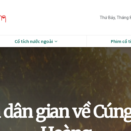
Thứ Bảy, Tháng 8
Cổ tích nước ngoài
Phim cổ t
 dân gian về Cún