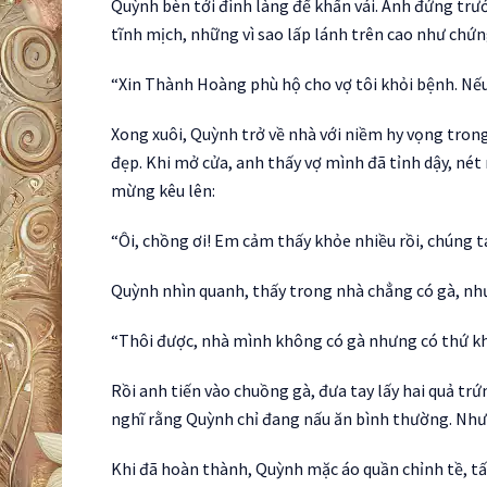
Quỳnh bèn tới đình làng để khấn vái. Anh đứng tr
tĩnh mịch, những vì sao lấp lánh trên cao như ch
“Xin Thành Hoàng phù hộ cho vợ tôi khỏi bệnh. Nếu 
Xong xuôi, Quỳnh trở về nhà với niềm hy vọng trong
đẹp. Khi mở cửa, anh thấy vợ mình đã tỉnh dậy, nét 
mừng kêu lên:
“Ôi, chồng ơi! Em cảm thấy khỏe nhiều rồi, chúng t
Quỳnh nhìn quanh, thấy trong nhà chẳng có gà, nh
“Thôi được, nhà mình không có gà nhưng có thứ kh
Rồi anh tiến vào chuồng gà, đưa tay lấy hai quả trứ
nghĩ rằng Quỳnh chỉ đang nấu ăn bình thường. Như
Khi đã hoàn thành, Quỳnh mặc áo quần chỉnh tề, tấm