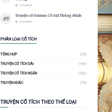
0 SHARES
Truyện cổ Grimm: Cô Gái Thông Minh
0 SHARES
PHÂN LOẠI CỔ TÍCH
TỔNG HỢP
(34)
TRUYỆN CỔ TÍCH DÀI
(166)
TRUYỆN CỔ TÍCH NGẮN
(166)
TRUYỆN KHÁC
(74)
TRUYỆN CỔ TÍCH THEO THỂ LOẠI