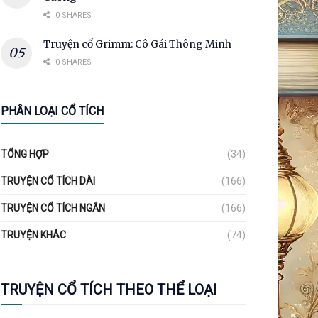
0 SHARES
Truyện cổ Grimm: Cô Gái Thông Minh
0 SHARES
PHÂN LOẠI CỔ TÍCH
TỔNG HỢP
(34)
TRUYỆN CỔ TÍCH DÀI
(166)
TRUYỆN CỔ TÍCH NGẮN
(166)
TRUYỆN KHÁC
(74)
TRUYỆN CỔ TÍCH THEO THỂ LOẠI