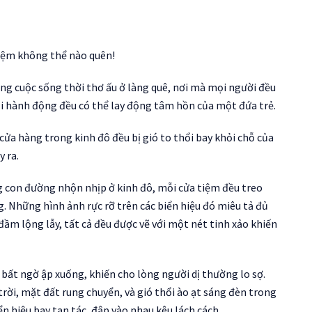
 niệm không thể nào quên!
ng cuộc sống thời thơ ấu ở làng quê, nơi mà mọi người đều
 hành động đều có thể lay động tâm hồn của một đứa trẻ.
c cửa hàng trong kinh đô đều bị gió to thổi bay khỏi chỗ của
 ra.
ng con đường nhộn nhịp ở kinh đô, mỗi cửa tiệm đều treo
 Những hình ảnh rực rỡ trên các biển hiệu đó miêu tả đủ
ầm lộng lẫy, tất cả đều được vẽ với một nét tinh xảo khiến
ất ngờ ập xuống, khiến cho lòng người dị thường lo sợ.
trời, mặt đất rung chuyển, và gió thổi ào ạt sáng đèn trong
ển hiệu bay tan tác, đập vào nhau kêu lách cách.