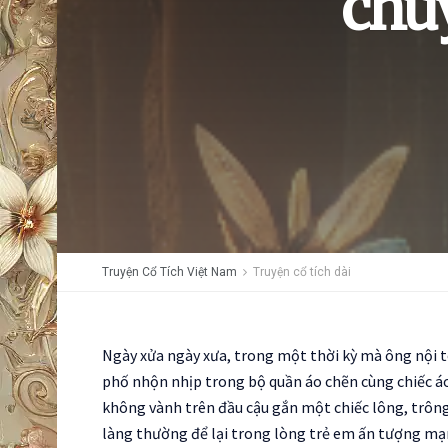
chuy
Truyện Cổ Tích Việt Nam
Truyện cổ tích dài
Ngày xửa ngày xưa, trong một thời kỳ mà ông nội t
phố nhộn nhịp trong bộ quần áo chẽn cùng chiếc áo
không vành trên đầu cậu gắn một chiếc lông, trông
làng thường để lại trong lòng trẻ em ấn tượng mạn