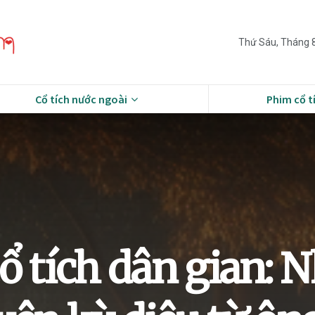
Thứ Sáu, Tháng 8
Cổ tích nước ngoài
Phim cổ t
ổ tích dân gian: 