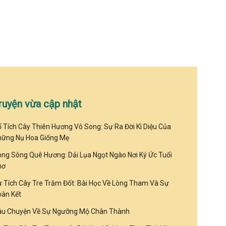
ruyện vừa cập nhật
 Tích Cây Thiên Hương Vô Song: Sự Ra Đời Kì Diệu Của
hững Nụ Hoa Giống Mẹ
ng Sông Quê Hương: Dải Lụa Ngọt Ngào Nơi Ký Ức Tuổi
hơ
 Tích Cây Tre Trăm Đốt: Bài Học Về Lòng Tham Và Sự
àn Kết
âu Chuyện Về Sự Ngưỡng Mộ Chân Thành