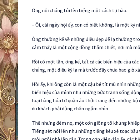
Ông nội chúng tôi lên tiếng một cách tự hào:
– Ôi, cái ngày hội ấy, con có biết không, là một kỷ
Ông thường kể về những điều đẹp đẽ lạ thường tro
cảm thấy là một cộng đồng thắm thiết, nơi mà mỗi
Rồi có một lần, ông kể, tất cả các biển hiệu của cá
chúng, một điều kỳ lạ mà trước đây chưa bao giờ xảy
Hồi ấy, khi ông còn là một cậu bé tít mù nhìn nhữ
biển hiệu của mình như những bức tranh sống động.
loại hàng hóa từ quần áo thời trang đến những bộ đ
du khách phải dừng chân ngắm nhìn.
Thế nhưng đêm nọ, một cơn giông tố khủng khiếp b
Tiếng sét nổi lên như những tiếng kêu xé toạc bầu 
mỗi ngôi nhà lân cận. Trong cơn điên đảo ấy, các bi