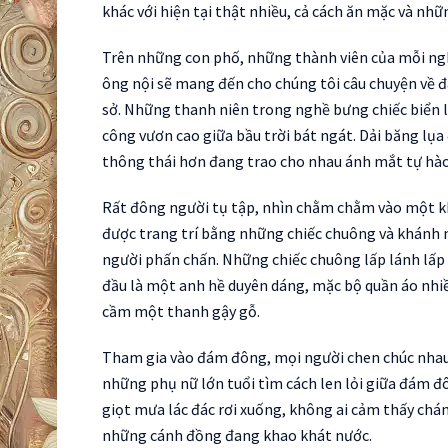
khác với hiện tại thật nhiều, cả cách ăn mặc và nh
Trên những con phố, những thành viên của mỗi ngh
ông nội sẽ mang đến cho chúng tôi câu chuyện về đ
sở. Những thanh niên trong nghề bưng chiếc biển l
công vươn cao giữa bầu trời bát ngát. Dải băng lụa 
thông thái hơn đang trao cho nhau ánh mắt tự hào
Rất đông người tụ tập, nhìn chằm chằm vào một khú
được trang trí bằng những chiếc chuông và khánh 
người phấn chấn. Những chiếc chuông lấp lánh lấp
đầu là một anh hề duyên dáng, mặc bộ quần áo nhiề
cầm một thanh gậy gỗ.
Tham gia vào đám đông, mọi người chen chúc nhau 
những phụ nữ lớn tuổi tìm cách len lỏi giữa đám đ
giọt mưa lác đác rơi xuống, không ai cảm thấy chán
những cánh đồng đang khao khát nước.