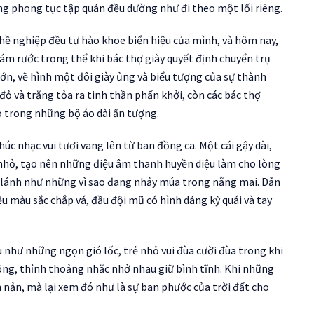
ững phong tục tập quán đều dường như đi theo một lối riêng.
ề nghiệp đều tự hào khoe biển hiệu của mình, và hôm nay,
ám rước trọng thể khi bác thợ giày quyết định chuyển trụ
ớn, vẽ hình một đôi giày ủng và biểu tượng của sự thành
đỏ và trắng tỏa ra tinh thần phấn khởi, còn các bác thợ
 trong những bộ áo dài ấn tượng.
c nhạc vui tươi vang lên từ ban đồng ca. Một cái gậy dài,
nhỏ, tạo nên những điệu âm thanh huyền diệu làm cho lòng
 lánh như những vì sao đang nhảy múa trong nắng mai. Dẫn
u màu sắc chắp vá, đầu đội mũ có hình dáng kỳ quái và tay
như những ngọn gió lốc, trẻ nhỏ vui đùa cười đùa trong khi
ông, thỉnh thoảng nhắc nhở nhau giữ bình tĩnh. Khi những
 nản, mà lại xem đó như là sự ban phước của trời đất cho