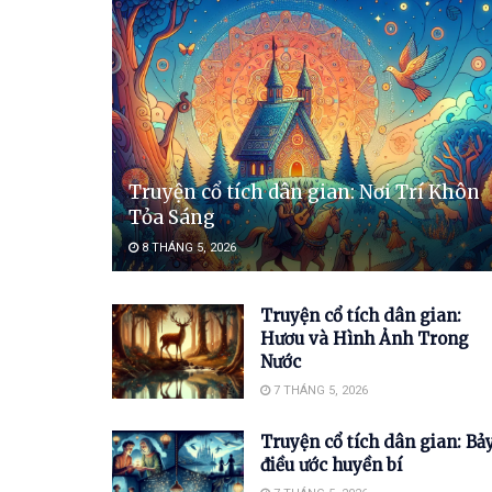
Truyện cổ tích dân gian: Nơi Trí Khôn
Tỏa Sáng
8 THÁNG 5, 2026
Truyện cổ tích dân gian:
Hươu và Hình Ảnh Trong
Nước
7 THÁNG 5, 2026
Truyện cổ tích dân gian: Bả
điều ước huyền bí