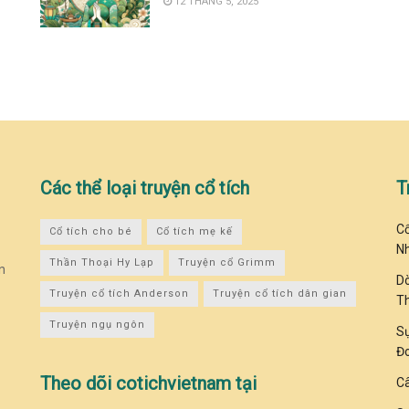
12 THÁNG 5, 2025
Các thể loại truyện cổ tích
T
Cổ
Cổ tích cho bé
Cổ tích mẹ kế
N
Thần Thoại Hy Lạp
Truyện cổ Grimm
n
Dò
Truyện cổ tích Anderson
Truyện cổ tích dân gian
T
Truyện ngụ ngôn
Sự
Đo
Theo dõi cotichvietnam tại
C