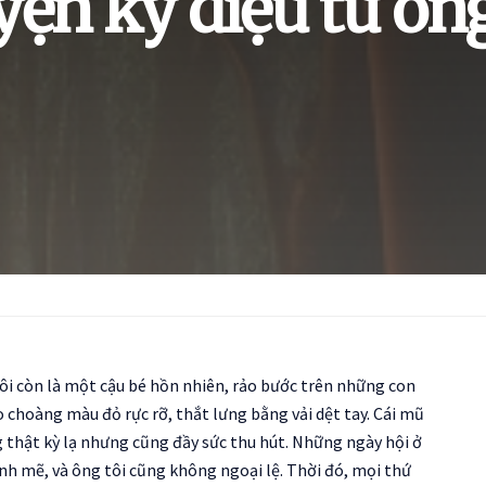
ện kỳ diệu từ ôn
ôi còn là một cậu bé hồn nhiên, rảo bước trên những con
 choàng màu đỏ rực rỡ, thắt lưng bằng vải dệt tay. Cái mũ
 thật kỳ lạ nhưng cũng đầy sức thu hút. Những ngày hội ở
h mẽ, và ông tôi cũng không ngoại lệ. Thời đó, mọi thứ