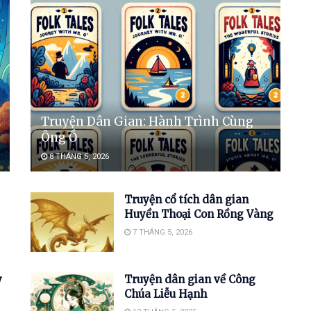
Truyện Dân Gian: Hành Trình Cùng
Ông Ồ
8 THÁNG 5, 2026
Truyện cổ tích dân gian
Huyền Thoại Con Rồng Vàng
7 THÁNG 5, 2026
y
Truyện dân gian về Công
Chúa Liễu Hạnh