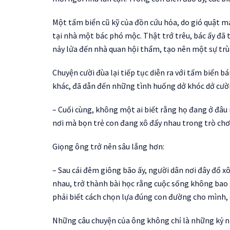
Một tấm biển cũ kỹ của đồn cứu hỏa, do gió quật m
tại nhà một bác phó mộc. Thật trớ trêu, bác ấy đã 
nảy lửa đến nhà quan hội thẩm, tạo nên một sự tr
Chuyện cười đùa lại tiếp tục diễn ra với tấm biển 
khác, đã dẫn đến những tình huống dở khóc dở cười.
– Cuối cùng, không một ai biết rằng họ đang ở đâ
nơi mà bọn trẻ con đang xô đẩy nhau trong trò chơ
Giọng ông trở nên sâu lắng hơn:
– Sau cái đêm giông bão ấy, người dân nơi đây đổ xô
nhau, trở thành bài học rằng cuộc sống không bao g
phải biết cách chọn lựa đúng con đường cho mình, 
Những câu chuyện của ông không chỉ là những kỷ 