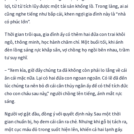
lợi, từ từ tích lũy được một tài sản khổng lồ. Trong làng, ai ai
cũng nghe tiếng như bắp cải, khen ngợi gia đình này là “nhà
có phúc lớn”.
Thời gian trôi qua, gia đình ấy có thêm hai đứa con trai khôi
ngô, thông minh, học hành chăm chỉ. Một buổi tối, khi ánh
đèn lồng sáng rực khắp sân, vợ chồng họ ngồi bên nhau, trầm
tư suy nghĩ.
– “Xem kìa, giờ đây chúng ta đã không còn phải lo lắng về cái
ăn cái mặc nữa. Lại có hai đứa con ngoan ngoãn. Có lẽ đã đến
lúc chúng ta nên bỏ đi cái cân thủy ngân ấy để có thể tích đức
cho con cháu sau này,” người chồng lên tiếng, ánh mắt rực
sáng.
Người vợ gật đầu, đồng ý với quyết định này. Sau một thời
gian chuẩn bị, họ đem cái cân ra chẻ. Nhưng khi gỗ bị tách ra,
một cục máu đỏ trong suốt hiện lên, khiến cả hai lạnh gáy.