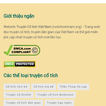
Giới thiệu ngắn
Website
Truyện Cổ tích Việt Nam
(cotichvietnam.org) - Trang web
đọc truyện cổ tích, truyện dân gian của Việt Nam và thế giới miễn
phí, cập nhật truyện cổ tích mới liên tục.
Các thể loại truyện cổ tích
Cổ tích cho bé
Cổ tích mẹ kế
Thần Thoại Hy Lạp
Truyện cổ Grimm
Truyện cổ tích Anderson
Truyện cổ tích dân gian
Truyện ngụ ngôn