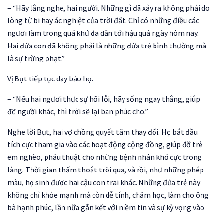
– “Hãy lắng nghe, hai người. Những gì đã xảy ra không phải do
lòng từ bi hay ác nghiệt của trời đất. Chỉ có những điều các
ngươi làm trong quá khứ đã dẫn tới hậu quả ngày hôm nay.
Hai đứa con đã không phải là những đứa trẻ bình thường mà
là sự trừng phạt.”
Vị Bụt tiếp tục dạy bảo họ:
– “Nếu hai ngươi thực sự hối lỗi, hãy sống ngay thẳng, giúp
đỡ người khác, thì trời sẽ lại ban phúc cho.”
Nghe lời Bụt, hai vợ chồng quyết tâm thay đổi. Họ bắt đầu
tích cực tham gia vào các hoạt động cộng đồng, giúp đỡ trẻ
em nghèo, phẫu thuật cho những bệnh nhân khổ cực trong
làng. Thời gian thấm thoắt trôi qua, và rồi, như những phép
màu, họ sinh được hai cậu con trai khác. Những đứa trẻ này
không chỉ khỏe mạnh mà còn dễ tính, chăm học, làm cho ông
bà hạnh phúc, lần nữa gắn kết với niềm tin và sự kỳ vọng vào