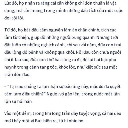
Lúc đó, họ nhận ra rằng cái cân không chỉ đơn thuần là vật
dụng, mà còn mang trong mình những dấu tích của một cuộc
đời tội lỗi.
Từ đó, họ bắt đầu tâm nguyện làm ăn chân chính, tích cực
làm từ thiện, giúp đỡ những người xung quanh. Nhưng trời
đất luôn có những nghịch cảnh, chỉ sau vài năm, đứa con trai
đầu lòng đổ bệnh và không qua khỏi. Nỗi đau còn chưa nguôi
thì ít lâu sau, đứa con thứ hai cũng ra đi, để lại hai bậc phụ
huynh trong cảnh tang tóc, khóc lóc, như kiệt sức sau một
trận đòn đau.
– “Tại sao chúng ta lại nhận sự báo ứng này, mặc dù đã quyết
tâm làm điều thiện?” Người vợ gào lên, trong nước mắt lẫn
lộn sự hối hận.
Vào một đêm, trong khi lòng tràn đầy tuyệt vọng, cả hai đều
mơ thấy một vị Bụt hiện ra, từ bi nhìn họ.