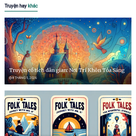
Truyện hay
khác
Truyện cổ tích dân gian: Nơi Trí Khôn Tỏa Sáng
8 THÁNG 5, 2026