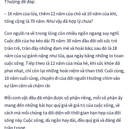
Thượng đế đáp:
– 16 năm của lừa, thêm 12 năm của chó và 10 năm của khỉ,
tổng cộng là 70 năm. Như vậy đã hợp lý chưa?
Con người ra về trong lòng còn nhiều ngổn ngang suy nghĩ.
Cuộc đời của họ kéo dài 70 năm: 30 năm đầu đời với sức trẻ
tràn trề, tràn đầy những đam mê và hoài bão; sau đó là 18
năm của sự gánh nặng như lừa, qua ngày bằng những lo toan
cuộc sống. Tiếp theo là 12 năm của mùa hè, khi sức khỏe đã
phai nhạt, chỉ còn lại những hoài niệm và than thở. Cuối cùng,
10 năm cuối cùng, chuyến đi của đời người thường chìm vào
sự lẩm cẩm và chậm rãi.
Mỗi sinh vật đều đã nhận được số phận riêng, mỗi số phận ấy
mang đến những bài học quý giá về giá trị của cuộc sống, về
cách mà mỗi chúng ta đối diện với thời gian hạn hẹp của đời
sống này. Cuộc sống, dù ngắn hay dài, đều quý giá và đáng để
trân trọng.