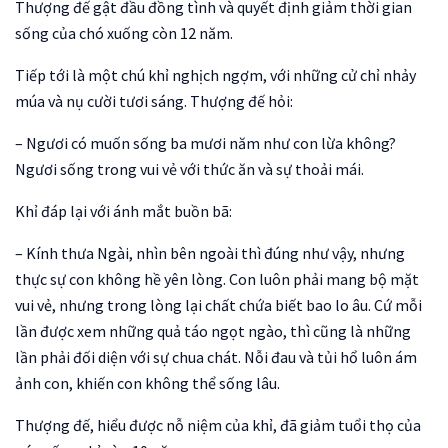
Thượng đế gật đầu đồng tình và quyết định giảm thời gian
sống của chó xuống còn 12 năm.
Tiếp tới là một chú khỉ nghịch ngợm, với những cử chỉ nhảy
múa và nụ cười tươi sáng. Thượng đế hỏi:
– Ngươi có muốn sống ba mươi năm như con lừa không?
Ngươi sống trong vui vẻ với thức ăn và sự thoải mái.
Khỉ đáp lại với ánh mắt buồn bã:
– Kính thưa Ngài, nhìn bên ngoài thì đúng như vậy, nhưng
thực sự con không hề yên lòng. Con luôn phải mang bộ mặt
vui vẻ, nhưng trong lòng lại chất chứa biết bao lo âu. Cứ mỗi
lần được xem những quả táo ngọt ngào, thì cũng là những
lần phải đối diện với sự chua chát. Nỗi đau và tủi hổ luôn ám
ảnh con, khiến con không thể sống lâu.
Thượng đế, hiểu được nỗ niệm của khỉ, đã giảm tuổi thọ của