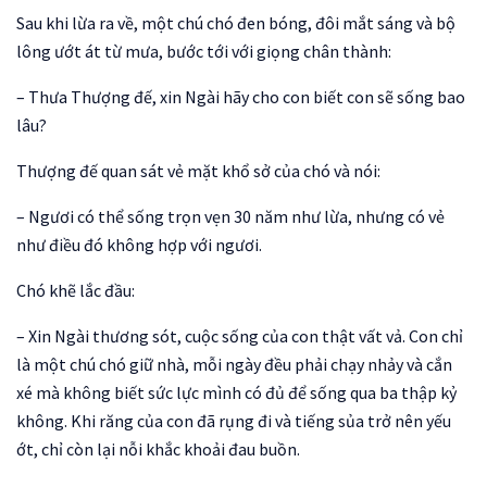
Sau khi lừa ra về, một chú chó đen bóng, đôi mắt sáng và bộ
lông ướt át từ mưa, bước tới với giọng chân thành:
– Thưa Thượng đế, xin Ngài hãy cho con biết con sẽ sống bao
lâu?
Thượng đế quan sát vẻ mặt khổ sở của chó và nói:
– Ngươi có thể sống trọn vẹn 30 năm như lừa, nhưng có vẻ
như điều đó không hợp với ngươi.
Chó khẽ lắc đầu:
– Xin Ngài thương sót, cuộc sống của con thật vất vả. Con chỉ
là một chú chó giữ nhà, mỗi ngày đều phải chạy nhảy và cắn
xé mà không biết sức lực mình có đủ để sống qua ba thập kỷ
không. Khi răng của con đã rụng đi và tiếng sủa trở nên yếu
ớt, chỉ còn lại nỗi khắc khoải đau buồn.