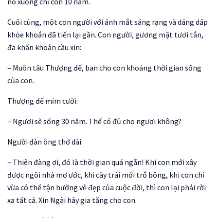
nó xuống chỉ còn 10 năm.
Cuối cùng, một con người với ánh mắt sáng rạng và dáng dấp
khỏe khoắn đã tiến lại gần. Con người, gương mặt tươi tắn,
đã khẩn khoản cầu xin:
– Muôn tâu Thượng đế, ban cho con khoảng thời gian sống
của con.
Thượng đế mỉm cười:
– Ngươi sẽ sống 30 năm. Thế có đủ cho ngươi không?
Người đàn ông thở dài:
– Thiên đàng ơi, đó là thời gian quá ngắn! Khi con mới xây
được ngôi nhà mơ ước, khi cây trái mới trổ bông, khi con chỉ
vừa có thể tận hưởng vẻ đẹp của cuộc đời, thì con lại phải rời
xa tất cả. Xin Ngài hãy gia tăng cho con.