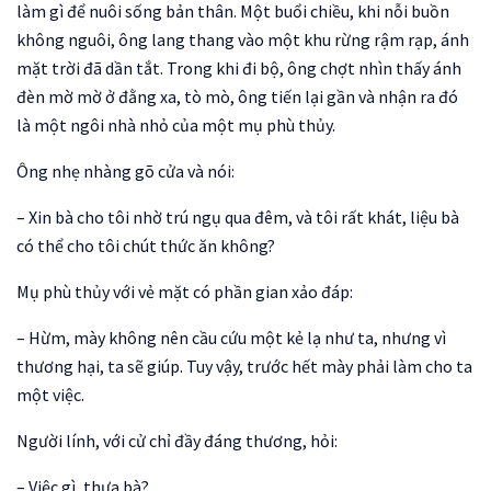
làm gì để nuôi sống bản thân. Một buổi chiều, khi nỗi buồn
không nguôi, ông lang thang vào một khu rừng rậm rạp, ánh
mặt trời đã dần tắt. Trong khi đi bộ, ông chợt nhìn thấy ánh
đèn mờ mờ ở đằng xa, tò mò, ông tiến lại gần và nhận ra đó
là một ngôi nhà nhỏ của một mụ phù thủy.
Ông nhẹ nhàng gõ cửa và nói:
– Xin bà cho tôi nhờ trú ngụ qua đêm, và tôi rất khát, liệu bà
có thể cho tôi chút thức ăn không?
Mụ phù thủy với vẻ mặt có phần gian xảo đáp:
– Hừm, mày không nên cầu cứu một kẻ lạ như ta, nhưng vì
thương hại, ta sẽ giúp. Tuy vậy, trước hết mày phải làm cho ta
một việc.
Người lính, với cử chỉ đầy đáng thương, hỏi:
– Việc gì, thưa bà?