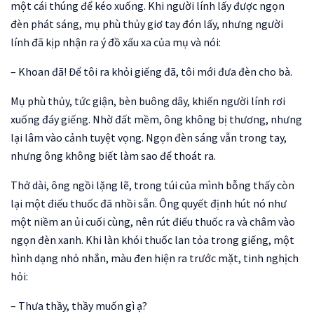
một cái thúng để kéo xuống. Khi người lính lấy được ngọn
đèn phát sáng, mụ phù thủy giơ tay đón lấy, nhưng người
lính đã kịp nhận ra ý đồ xấu xa của mụ và nói:
– Khoan đã! Để tôi ra khỏi giếng đã, tôi mới đưa đèn cho bà.
Mụ phù thủy, tức giận, bèn buông dây, khiến người lính rơi
xuống đáy giếng. Nhờ đất mềm, ông không bị thương, nhưng
lại lâm vào cảnh tuyệt vọng. Ngọn đèn sáng vẫn trong tay,
nhưng ông không biết làm sao để thoát ra.
Thở dài, ông ngồi lặng lẽ, trong túi của mình bỗng thấy còn
lại một điếu thuốc đã nhồi sẵn. Ông quyết định hút nó như
một niềm an ủi cuối cùng, nên rút điếu thuốc ra và châm vào
ngọn đèn xanh. Khi làn khói thuốc lan tỏa trong giếng, một
hình dạng nhỏ nhắn, màu đen hiện ra trước mặt, tinh nghịch
hỏi:
– Thưa thầy, thầy muốn gì ạ?