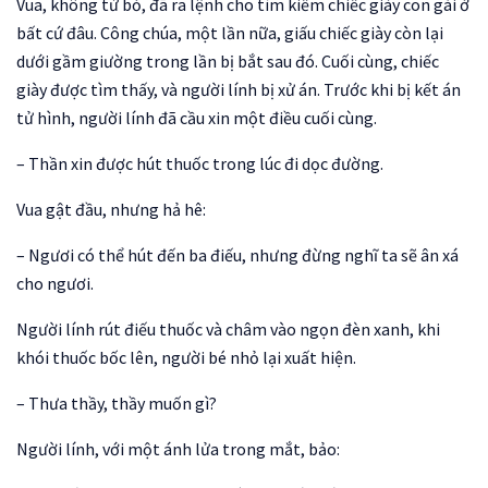
Vua, không từ bỏ, đã ra lệnh cho tìm kiếm chiếc giày con gái ở
bất cứ đâu. Công chúa, một lần nữa, giấu chiếc giày còn lại
dưới gầm giường trong lần bị bắt sau đó. Cuối cùng, chiếc
giày được tìm thấy, và người lính bị xử án. Trước khi bị kết án
tử hình, người lính đã cầu xin một điều cuối cùng.
– Thần xin được hút thuốc trong lúc đi dọc đường.
Vua gật đầu, nhưng hả hê:
– Ngươi có thể hút đến ba điếu, nhưng đừng nghĩ ta sẽ ân xá
cho ngươi.
Người lính rút điếu thuốc và châm vào ngọn đèn xanh, khi
khói thuốc bốc lên, người bé nhỏ lại xuất hiện.
– Thưa thầy, thầy muốn gì?
Người lính, với một ánh lửa trong mắt, bảo: