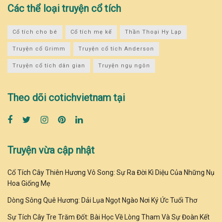
Các thể loại truyện cổ tích
Cổ tích cho bé
Cổ tích mẹ kế
Thần Thoại Hy Lạp
Truyện cổ Grimm
Truyện cổ tích Anderson
Truyện cổ tích dân gian
Truyện ngụ ngôn
Theo dõi cotichvietnam tại
Truyện vừa cập nhật
Cổ Tích Cây Thiên Hương Vô Song: Sự Ra Đời Kì Diệu Của Những Nụ
Hoa Giống Mẹ
Dòng Sông Quê Hương: Dải Lụa Ngọt Ngào Nơi Ký Ức Tuổi Thơ
Sự Tích Cây Tre Trăm Đốt: Bài Học Về Lòng Tham Và Sự Đoàn Kết