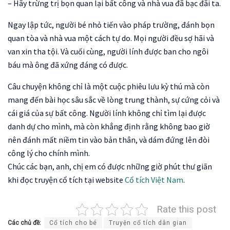
– Hãy trừng trị bọn quan lại bất công và nhà vua đã bạc đãi ta.
Ngay lập tức, người bé nhỏ tiến vào pháp trường, đánh bọn
quan tòa và nhà vua một cách tự do. Mọi người đều sợ hãi và
van xin tha tội. Và cuối cùng, người lính được ban cho ngôi
báu mà ông đã xứng đáng có được.
Câu chuyện không chỉ là một cuộc phiêu lưu kỳ thú mà còn
mang đến bài học sâu sắc về lòng trung thành, sự cứng cỏi và
cái giá của sự bất công. Người lính không chỉ tìm lại được
danh dự cho mình, mà còn khẳng định rằng không bao giờ
nên đánh mất niềm tin vào bản thân, và dám đứng lên đòi
công lý cho chính mình.
Chúc các bạn, anh, chị em có được những giờ phút thư giãn
khi đọc truyện cổ tích tại website
Cổ tích Việt Nam
.
Rate this post
Các chủ đề:
Cổ tích cho bé
Truyện cổ tích dân gian