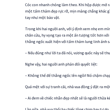
Cóc con nhanh chóng làm theo. Khi hộp được mở ra,
một tấm thảm đẹp rực rỡ, mịn màng chẳng khác g
tay như một bảo vật.
Trong khi hai người anh, với ý định xem nhẹ em m
chăn cừu, hy vọng tạo ra một ấn tượng tốt hơn với c
thằng ngốc xuất hiện với tấm thảm lung linh ánh sắ
– Nếu đúng như lời ta đã nói, vương quốc này sẽ thu
Nghe vậy, hai người anh phản đối quyết liệt:
– Không thể để thằng ngốc lên ngôi! Nó chậm chạp
Quá mệt với sự tranh cãi, nhà vua đồng ý đặt ra một
– Ai đem về chiếc nhẫn đẹp nhất sẽ là người thừa kế
Lần nữa, nhà vua thổi ba chiếc lông chim bay tự do