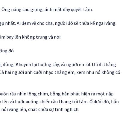
i. Ông nâng cao giọng, ánh mắt đầy quyết tâm:
 nhất. Ai đem về cho cha, người đó sẽ thừa kế ngai vàng.
him bay lên không trung và nói:
ớng đó.
 đông, Khuynh lại hướng tây, và người em út thì đi thẳng
ó. Cả hai người anh cười nhạo thằng em, xem như nó không có
uồn rầu nhìn lông chim, bỗng hắn phát hiện ra một nắp
lên và bước xuống chiếc cầu thang tối tăm. Ở dưới đó, hắn
nói vang lên, chất chứa sự tinh nghịch: