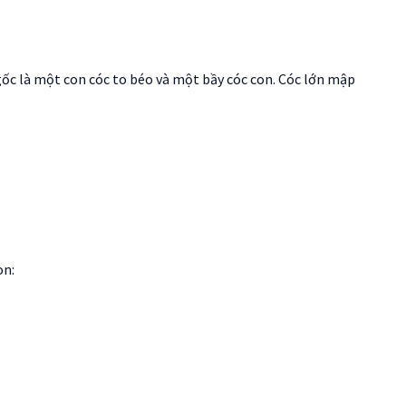
c là một con cóc to béo và một bầy cóc con. Cóc lớn mập
on: