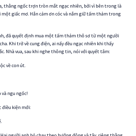
 thằng ngốc trợn tròn mắt ngạc nhiên, bởi vì bên trong là
ì một giấc mơ. Hắn cảm ơn cóc và nắm giữ tấm thảm trong
ình, đã quyết định mua một tấm thảm thô sơ từ một người
ha. Khi trở về cung điện, ai nấy đều ngạc nhiên khi thấy
c. Nhà vua, sau khi nghe thông tin, nói với quyết tâm:
ộc về con út.
 và ngu ngốc!
 điều kiện mới:
.
. Hai người anh bỏ chạy theo hướng đông và tây, riêng thằng