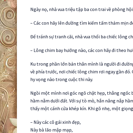
Ngày nọ, nhà vua triệu tập ba con trai về phòng hộ
– Các con hãy lên đường tìm kiếm tấm thảm mịn đẹp
Để tránh sự tranh cãi, nhà vua thổi ba chiếc lông c
– Lông chim bay hướng nào, các con hãy đi theo hư
Ku trong phần lớn bản thân mình là người đi đường
về phía trước, nơi chiếc lông chim rơi ngay gần đ
hy vọng nào trong cuộc thi này.
Ngồi một mình nơi góc ngõ chật hẹp, thằng ngốc b
hầm nằm dưới đất. Với sự tò mò, hắn nâng nắp hầm 
thấy một cánh cửa khép kín. Khi gõ nhẹ, một giọng 
– Này các cô gái xinh đẹp,
Này bà lão mập mạp,