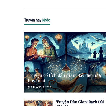
Truyện hay
khác
Truyện cổ tích dân gian: Bảy điều ước
huyền bí
7 THÁNG 5, 2026
Truyện Dân Gian: Rạch Đùi