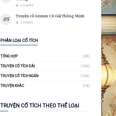
0 SHARES
Truyện cổ Grimm: Cô Gái Thông Minh
0 SHARES
PHÂN LOẠI CỔ TÍCH
TỔNG HỢP
(34)
TRUYỆN CỔ TÍCH DÀI
(166)
TRUYỆN CỔ TÍCH NGẮN
(166)
TRUYỆN KHÁC
(74)
TRUYỆN CỔ TÍCH THEO THỂ LOẠI