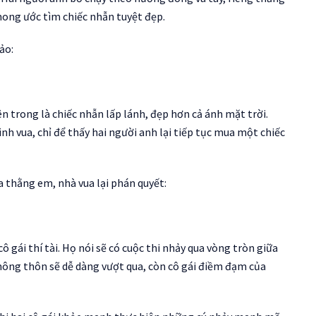
 mong ước tìm chiếc nhẫn tuyệt đẹp.
ảo:
ên trong là chiếc nhẫn lấp lánh, đẹp hơn cả ánh mặt trời.
h vua, chỉ để thấy hai người anh lại tiếp tục mua một chiếc
ủa thằng em, nhà vua lại phán quyết:
ô gái thí tài. Họ nói sẽ có cuộc thi nhảy qua vòng tròn giữa
i nông thôn sẽ dễ dàng vượt qua, còn cô gái điềm đạm của