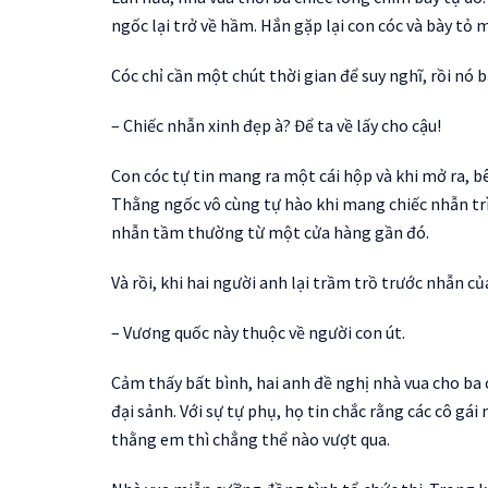
ngốc lại trở về hầm. Hắn gặp lại con cóc và bày tỏ
Cóc chỉ cần một chút thời gian để suy nghĩ, rồi nó b
– Chiếc nhẫn xinh đẹp à? Để ta về lấy cho cậu!
Con cóc tự tin mang ra một cái hộp và khi mở ra, b
Thằng ngốc vô cùng tự hào khi mang chiếc nhẫn trìn
nhẫn tầm thường từ một cửa hàng gần đó.
Và rồi, khi hai người anh lại trầm trồ trước nhẫn c
– Vương quốc này thuộc về người con út.
Cảm thấy bất bình, hai anh đề nghị nhà vua cho ba c
đại sảnh. Với sự tự phụ, họ tin chắc rằng các cô gá
thằng em thì chẳng thể nào vượt qua.