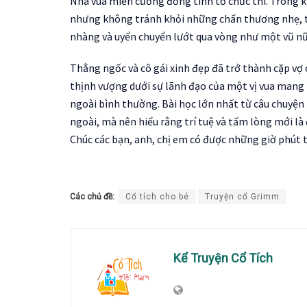
Nhà vua miễn cưỡng đồng tình tổ chức thi. Trong 
nhưng không tránh khỏi những chấn thương nhẹ, th
nhàng và uyển chuyển lướt qua vòng như một vũ nữ.
Thằng ngốc và cô gái xinh đẹp đã trở thành cặp vợ 
thịnh vượng dưới sự lãnh đạo của một vị vua mang
ngoài bình thường. Bài học lớn nhất từ câu chuyện 
ngoài, mà nên hiểu rằng trí tuệ và tấm lòng mới là 
Chúc các bạn, anh, chị em có được những giờ phút 
Các chủ đề:
Cổ tích cho bé
Truyện cổ Grimm
Kể Truyện Cổ Tích