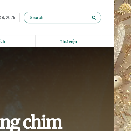
 8, 2026
ích
Thư viện
ông chim