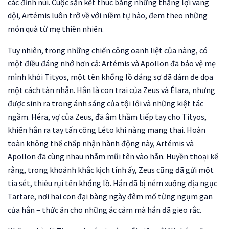
các đỉnh núi. Cuộc săn kết thúc bằng những thắng lợi vang
dội, Artémis luôn trở về với niềm tự hào, đem theo những
món quà từ mẹ thiên nhiên.
Tuy nhiên, trong những chiến công oanh liệt của nàng, có
một điều đáng nhớ hơn cả: Artémis và Apollon đã bảo vệ mẹ
mình khỏi Tityos, một tên khổng lồ đáng sợ đã dám đe dọa
một cách tàn nhẫn. Hắn là con trai của Zeus và Élara, nhưng
được sinh ra trong ánh sáng của tội lỗi và những kiệt tác
ngầm. Héra, vợ của Zeus, đã âm thầm tiếp tay cho Tityos,
khiến hắn ra tay tấn công Léto khi nàng mang thai. Hoàn
toàn không thể chấp nhận hành động này, Artémis và
Apollon đã cùng nhau nhắm mũi tên vào hắn. Huyền thoại kể
rằng, trong khoảnh khắc kịch tính ấy, Zeus cũng đã gửi một
tia sét, thiêu rụi tên khổng lồ. Hắn đã bị ném xuống địa ngục
Tartare, nơi hai con đại bàng ngày đêm mổ từng ngụm gan
của hắn – thức ăn cho những ác cảm mà hắn đã gieo rắc.