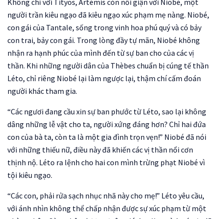
Không chỉ với Tityos, Artémis còn nổi giận với Niobé, một
người trần kiêu ngạo đã kiêu ngạo xúc phạm mẹ nàng. Niobé,
con gái của Tantale, sống trong vinh hoa phú quý và có bảy
con trai, bảy con gái. Trong lòng đầy tự mãn, Niobé không
nhận ra hạnh phúc của mình đến từ sự ban cho của các vị
thần. Khi những người dân của Thèbes chuẩn bị cúng tế thần
Léto, chỉ riêng Niobé lại làm ngược lại, thậm chí cấm đoán
người khác tham gia.
“Các ngươi đang cầu xin sự ban phước từ Léto, sao lại không
dâng những lễ vật cho ta, người xứng đáng hơn? Chỉ hai đứa
con của bà ta, còn ta là một gia đình trọn vẹn!” Niobé đã nói
với những thiếu nữ, điều này đã khiến các vị thần nổi cơn
thịnh nộ. Léto ra lệnh cho hai con mình trừng phạt Niobé vì
tội kiêu ngạo.
“Các con, phải rửa sạch nhục nhã này cho mẹ!” Léto yêu cầu,
với ánh nhìn không thể chấp nhận được sự xúc phạm từ một