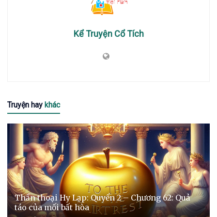
Kể Truyện Cổ Tích
Truyện hay
khác
Thần thoại Hy Lạp: Quyển 2 – Chương 62: Quả
táo của mối bất hòa