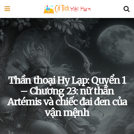
Thần thoại Hy Lạp: Quyển 1
– Chương 23: nữ thần
Artémis và chiếc đai đen của
vận mệnh