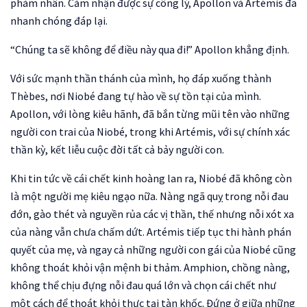
phàm nhân. Cảm nhận được sự công lý, Apollon và Artémis đã
nhanh chóng đáp lại.
“Chúng ta sẽ không để điều này qua đi!” Apollon khẳng định.
Với sức mạnh thần thánh của mình, họ đáp xuống thành
Thèbes, nơi Niobé đang tự hào về sự tồn tại của mình.
Apollon, với lòng kiêu hãnh, đã bắn từng mũi tên vào những
người con trai của Niobé, trong khi Artémis, với sự chính xác
thần kỳ, kết liễu cuộc đời tất cả bảy người con.
Khi tin tức về cái chết kinh hoàng lan ra, Niobé đã không còn
là một người mẹ kiêu ngạo nữa. Nàng ngã quỵ trong nỗi đau
đớn, gào thét và nguyền rủa các vị thần, thế nhưng nỗi xót xa
của nàng vẫn chưa chấm dứt. Artémis tiếp tục thi hành phán
quyết của mẹ, và ngay cả những người con gái của Niobé cũng
không thoát khỏi vận mệnh bi thảm. Amphion, chồng nàng,
không thể chịu đựng nỗi đau quá lớn và chọn cái chết như
một cách để thoát khỏi thực tại tàn khốc. Đứng ở giữa những