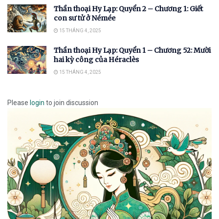
Thần thoại Hy Lạp: Quyển 2 – Chương 1: Giết
con sư tử ở Némée
15 THÁNG 4, 2025
Thần thoại Hy Lạp: Quyển 1 – Chương 52: Mười
hai kỳ công của Héraclès
15 THÁNG 4, 2025
Please
login
to join discussion