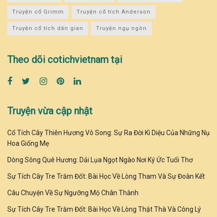
Truyện cổ Grimm
Truyện cổ tích Anderson
Truyện cổ tích dân gian
Truyện ngụ ngôn
Theo dõi cotichvietnam tại
Truyện vừa cập nhật
Cổ Tích Cây Thiên Hương Vô Song: Sự Ra Đời Kì Diệu Của Những Nụ
Hoa Giống Mẹ
Dòng Sông Quê Hương: Dải Lụa Ngọt Ngào Nơi Ký Ức Tuổi Thơ
Sự Tích Cây Tre Trăm Đốt: Bài Học Về Lòng Tham Và Sự Đoàn Kết
Câu Chuyện Về Sự Ngưỡng Mộ Chân Thành
Sự Tích Cây Tre Trăm Đốt: Bài Học Về Lòng Thật Thà Và Công Lý