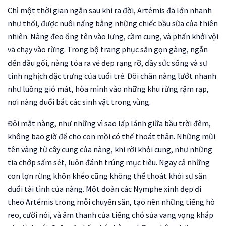
Chỉ một thời gian ngắn sau khi ra đời, Artémis đã lớn nhanh
như thổi, được nuôi nấng bằng những chiếc bầu sữa của thiên
nhiên. Nàng đeo ống tên vào lưng, cầm cung, và phấn khởi vội
vã chạy vào rừng. Trong bộ trang phục săn gọn gàng, ngắn
đến đầu gối, nàng tỏa ra vẻ đẹp rạng rỡ, đầy sức sống và sự
tinh nghịch đặc trưng của tuổi trẻ. Đôi chân nàng lướt nhanh
như luồng gió mát, hòa mình vào những khu rừng rậm rạp,
nơi nàng đuổi bắt các sinh vật trong vùng.
Đôi mắt nàng, như những vì sao lấp lánh giữa bầu trời đêm,
không bao giờ để cho con mồi có thể thoát thân. Những mũi
tên vàng từ cây cung của nàng, khi rời khỏi cung, như những
tia chớp sấm sét, luôn đánh trúng mục tiêu. Ngay cả những
con lợn rừng khôn khéo cũng không thể thoát khỏi sự săn
đuổi tài tình của nàng. Một đoàn các Nymphe xinh đẹp đi
theo Artémis trong mỗi chuyến săn, tạo nên những tiếng hò
reo, cười nói, và âm thanh của tiếng chó sủa vang vọng khắp