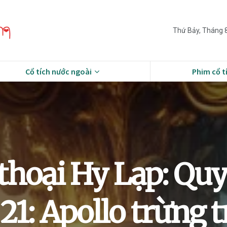
Thứ Bảy, Tháng 8
Cổ tích nước ngoài
Phim cổ t
thoại Hy Lạp: Quy
1: Apollo trừng tr