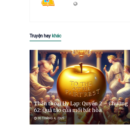
Truyện hay
khác
Thần thoại Hy Lạp: Quyển 2 – Chương
62: Quả táo của mối bất hòa
30 THÁNG 4, 2025