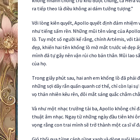
không nhanh chóng trừ khử được chúng, cả Héra và 
ra tiếp theo là điều không ai dám tưởng tượng.”
Với lòng kiên quyết, Apollo quyết định đảm nhiệm v
như tiếng sấm rền. Những mũi tên vàng của Apollo
lồ. Tuy một số người kể rằng, chính Artémis, với t
đẹp, khiến hai tên khổng lồ mờ mắt trước vẻ đẹp ấy
mình đã tự gây nên vận rủi cho bản thân. Mũi lao 
của họ.
Trong giây phút sau, hai anh em khổng lồ đã phải đố
những sợi dây rắn quấn quanh cơ thể, chỉ còn lại s
vọ thản nhiên kêu rên, đôi mắt sáng quắc chằm chằ
Và như một nhạc trưởng tài ba, Apollo không chỉ đ
thuật âm nhạc. Ngay từ những ngày đầu tiên khi ông
vọng rằng con trai mình sẽ trở thành một ca sĩ vĩ 
Gió thổi qua từng cánh rừng xanh và dòng suối Hip