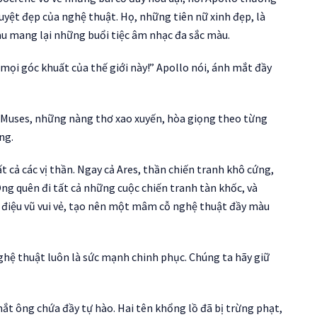
yệt đẹp của nghệ thuật. Họ, những tiên nữ xinh đẹp, là
au mang lại những buổi tiệc âm nhạc đa sắc màu.
mọi góc khuất của thế giới này!” Apollo nói, ánh mắt đầy
 Muses, những nàng thơ xao xuyến, hòa giọng theo từng
ng.
cả các vị thần. Ngay cả Ares, thần chiến tranh khô cứng,
g quên đi tất cả những cuộc chiến tranh tàn khốc, và
 điệu vũ vui vẻ, tạo nên một mâm cỗ nghệ thuật đầy màu
nghệ thuật luôn là sức mạnh chinh phục. Chúng ta hãy giữ
ắt ông chứa đầy tự hào. Hai tên khổng lồ đã bị trừng phạt,