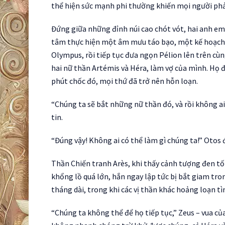
thể hiện sức mạnh phi thường khiến mọi người phải
Đứng giữa những đỉnh núi cao chót vót, hai anh em
tâm thực hiện một âm mưu táo bạo, một kế hoạch 
Olympus, rồi tiếp tục đưa ngọn Pélion lên trên cùn
hai nữ thần Artémis và Héra, làm vợ của mình. Họ 
phút chốc đó, mọi thứ đã trở nên hỗn loạn.
“Chúng ta sẽ bắt những nữ thần đó, và rồi không ai
tin.
“Đúng vậy! Không ai có thể làm gì chúng ta!” Otos
Thần Chiến tranh Arès, khi thấy cảnh tượng đen tố
khổng lồ quá lớn, hắn ngay lập tức bị bắt giam tro
tháng dài, trong khi các vị thần khác hoảng loạn tì
“Chúng ta không thể để họ tiếp tục,” Zeus – vua của