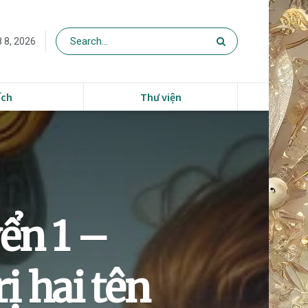
 8, 2026
ích
Thư viện
ển 1 –
ị hai tên