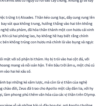
Artémis đều có nguy cơ rơi vào tay chúng. Những gì sẽ xảy
iệc trừng trị Aloades. Thần kéo cung bạc, dây cung rung lên
 bay vút qua không trung, hướng thẳng vào hai tên khổng
ài nghệ siêu phàm, đã hóa thân thành một con hươu cái xinh
. Khi cả hai phóng lao, họ không hề hay biết rằng chính
sắc bén không trúng con hươu mà chính là vào bụng và ngực
i mặt với số phận bi thảm. Họ bị trói vào hai cột đá, với
ự hoang mang và nỗi oán hận. Trên bầu trời âm u, một chú cú
m vào hai kẻ xấu số.
ánh bại những kẻ xâm lược, mà còn là vị thần của nghệ
 chào đời, Zeus đã trao cho Apollo một cây đàn lia, với hy
đại, làm phong phú thêm văn hóa của các vị thần trên Olymp.
pocrène vỗ về những bãi cỏ đầy hoa dại, nơi Apollo thường