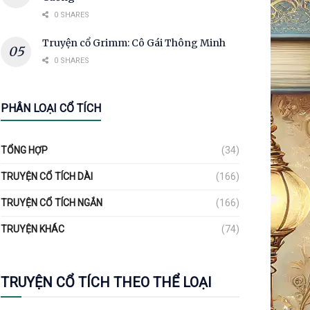
0 SHARES
Truyện cổ Grimm: Cô Gái Thông Minh
0 SHARES
PHÂN LOẠI CỔ TÍCH
TỔNG HỢP
(34)
TRUYỆN CỔ TÍCH DÀI
(166)
TRUYỆN CỔ TÍCH NGẮN
(166)
TRUYỆN KHÁC
(74)
TRUYỆN CỔ TÍCH THEO THỂ LOẠI