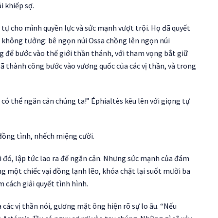
 khiếp sợ.
 tự cho mình quyền lực và sức mạnh vượt trội. Họ đã quyết
không tưởng: bê ngọn núi Ossa chồng lên ngọn núi
g để bước vào thế giới thần thánh, với tham vọng bắt giữ
đã thành công bước vào vương quốc của các vị thần, và trong
 có thể ngăn cản chúng ta!” Éphialtès kêu lên với giọng tự
 đồng tình, nhếch miệng cười.
i đó, lập tức lao ra để ngăn cản. Nhưng sức mạnh của đám
ng một chiếc vại đồng lạnh lẽo, khóa chặt lại suốt mười ba
m cách giải quyết tình hình.
 các vị thần nói, gương mặt ông hiện rõ sự lo âu. “Nếu