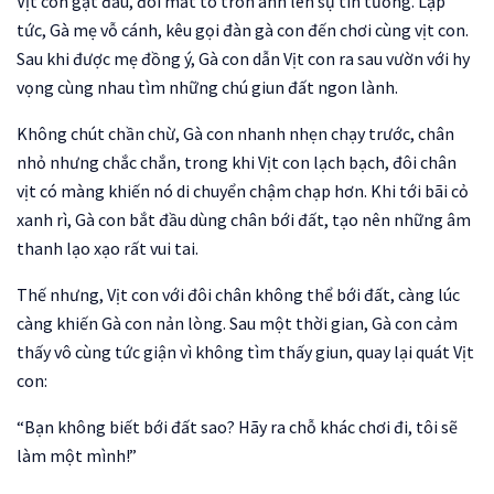
Vịt con gật đầu, đôi mắt to tròn ánh lên sự tin tưởng. Lập
tức, Gà mẹ vỗ cánh, kêu gọi đàn gà con đến chơi cùng vịt con.
Sau khi được mẹ đồng ý, Gà con dẫn Vịt con ra sau vườn với hy
vọng cùng nhau tìm những chú giun đất ngon lành.
Không chút chần chừ, Gà con nhanh nhẹn chạy trước, chân
nhỏ nhưng chắc chắn, trong khi Vịt con lạch bạch, đôi chân
vịt có màng khiến nó di chuyển chậm chạp hơn. Khi tới bãi cỏ
xanh rì, Gà con bắt đầu dùng chân bới đất, tạo nên những âm
thanh lạo xạo rất vui tai.
Thế nhưng, Vịt con với đôi chân không thể bới đất, càng lúc
càng khiến Gà con nản lòng. Sau một thời gian, Gà con cảm
thấy vô cùng tức giận vì không tìm thấy giun, quay lại quát Vịt
con:
“Bạn không biết bới đất sao? Hãy ra chỗ khác chơi đi, tôi sẽ
làm một mình!”