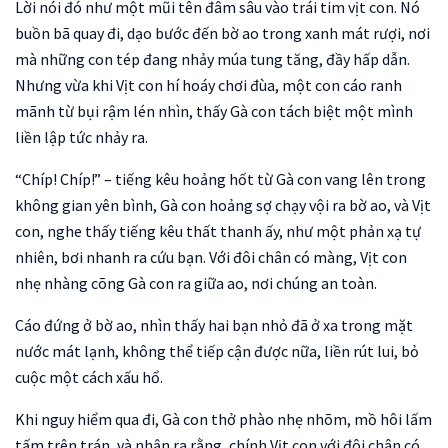
Lời nói đó như một mũi tên đâm sâu vào trái tim vịt con. Nó
buồn bã quay đi, dạo bước đến bờ ao trong xanh mát rượi, nơi
mà những con tép đang nhảy múa tung tăng, đầy hấp dẫn.
Nhưng vừa khi Vịt con hí hoáy chơi đùa, một con cáo ranh
mãnh từ bụi rậm lén nhìn, thấy Gà con tách biệt một mình
liền lập tức nhảy ra.
“Chíp! Chíp!” – tiếng kêu hoảng hốt từ Gà con vang lên trong
không gian yên bình, Gà con hoảng sợ chạy vội ra bờ ao, và Vịt
con, nghe thấy tiếng kêu thất thanh ấy, như một phản xạ tự
nhiên, bơi nhanh ra cứu bạn. Với đôi chân có màng, Vịt con
nhẹ nhàng cõng Gà con ra giữa ao, nơi chúng an toàn.
Cáo đứng ở bờ ao, nhìn thấy hai bạn nhỏ đã ở xa trong mặt
nước mát lạnh, không thể tiếp cận được nữa, liền rút lui, bỏ
cuộc một cách xấu hổ.
Khi nguy hiểm qua đi, Gà con thở phào nhẹ nhõm, mồ hôi lấm
tấm trên trán, và nhận ra rằng, chính Vịt con với đôi chân có