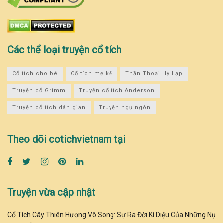
Các thể loại truyện cổ tích
Cổ tích cho bé
Cổ tích mẹ kế
Thần Thoại Hy Lạp
Truyện cổ Grimm
Truyện cổ tích Anderson
Truyện cổ tích dân gian
Truyện ngụ ngôn
Theo dõi cotichvietnam tại
Truyện vừa cập nhật
Cổ Tích Cây Thiên Hương Vô Song: Sự Ra Đời Kì Diệu Của Những Nụ