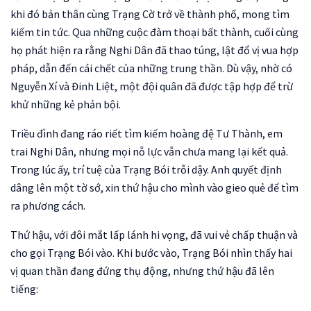
khi đó bản thân cùng Trạng Cờ trở về thành phố, mong tìm
kiếm tin tức. Qua những cuộc đàm thoại bất thành, cuối cùng
họ phát hiện ra rằng Nghi Dân đã thao túng, lật đổ vị vua hợp
pháp, dẫn đến cái chết của những trung thần. Dù vậy, nhờ có
Nguyễn Xí và Đinh Liệt, một đội quân đã được tập hợp để trừ
khử những kẻ phản bội.
Triều đình đang ráo riết tìm kiếm hoàng đệ Tư Thành, em
trai Nghi Dân, nhưng mọi nỗ lực vẫn chưa mang lại kết quả.
Trong lúc ấy, trí tuệ của Trạng Bói trỗi dậy. Anh quyết định
dâng lên một tờ sớ, xin thứ hậu cho mình vào gieo quẻ để tìm
ra phương cách.
Thứ hậu, với đôi mắt lấp lánh hi vọng, đã vui vẻ chấp thuận và
cho gọi Trạng Bói vào. Khi bước vào, Trạng Bói nhìn thấy hai
vị quan thần đang đứng thụ động, nhưng thứ hậu đã lên
tiếng: