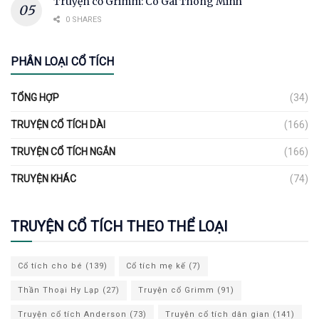
Truyện cổ Grimm: Cô Gái Thông Minh
0 SHARES
PHÂN LOẠI CỔ TÍCH
TỔNG HỢP
(34)
TRUYỆN CỔ TÍCH DÀI
(166)
TRUYỆN CỔ TÍCH NGẮN
(166)
TRUYỆN KHÁC
(74)
TRUYỆN CỔ TÍCH THEO THỂ LOẠI
Cổ tích cho bé
(139)
Cổ tích mẹ kế
(7)
Thần Thoại Hy Lạp
(27)
Truyện cổ Grimm
(91)
Truyện cổ tích Anderson
(73)
Truyện cổ tích dân gian
(141)