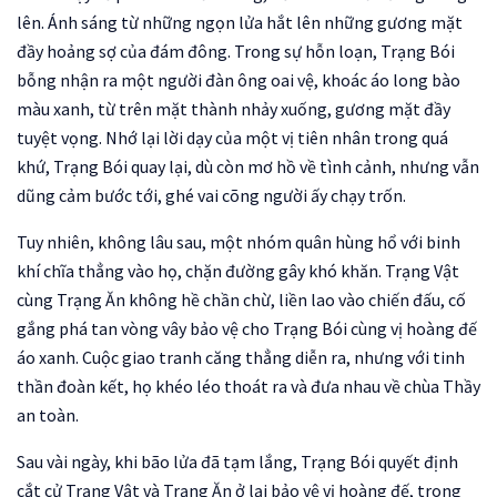
lên. Ánh sáng từ những ngọn lửa hắt lên những gương mặt
đầy hoảng sợ của đám đông. Trong sự hỗn loạn, Trạng Bói
bỗng nhận ra một người đàn ông oai vệ, khoác áo long bào
màu xanh, từ trên mặt thành nhảy xuống, gương mặt đầy
tuyệt vọng. Nhớ lại lời dạy của một vị tiên nhân trong quá
khứ, Trạng Bói quay lại, dù còn mơ hồ về tình cảnh, nhưng vẫn
dũng cảm bước tới, ghé vai cõng người ấy chạy trốn.
Tuy nhiên, không lâu sau, một nhóm quân hùng hổ với binh
khí chĩa thẳng vào họ, chặn đường gây khó khăn. Trạng Vật
cùng Trạng Ăn không hề chần chừ, liền lao vào chiến đấu, cố
gắng phá tan vòng vây bảo vệ cho Trạng Bói cùng vị hoàng đế
áo xanh. Cuộc giao tranh căng thẳng diễn ra, nhưng với tinh
thần đoàn kết, họ khéo léo thoát ra và đưa nhau về chùa Thầy
an toàn.
Sau vài ngày, khi bão lửa đã tạm lắng, Trạng Bói quyết định
cắt cử Trạng Vật và Trạng Ăn ở lại bảo vệ vị hoàng đế, trong