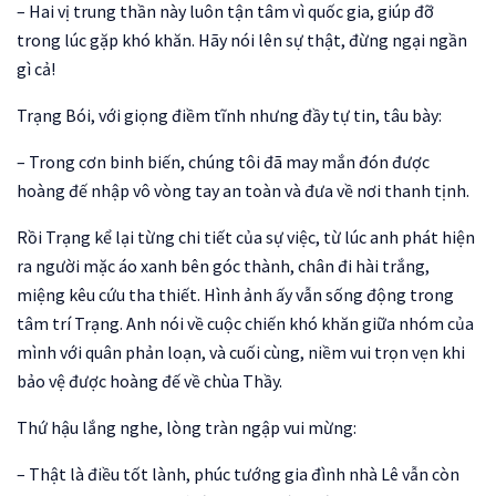
– Hai vị trung thần này luôn tận tâm vì quốc gia, giúp đỡ
trong lúc gặp khó khăn. Hãy nói lên sự thật, đừng ngại ngần
gì cả!
Trạng Bói, với giọng điềm tĩnh nhưng đầy tự tin, tâu bày:
– Trong cơn binh biến, chúng tôi đã may mắn đón được
hoàng đế nhập vô vòng tay an toàn và đưa về nơi thanh tịnh.
Rồi Trạng kể lại từng chi tiết của sự việc, từ lúc anh phát hiện
ra người mặc áo xanh bên góc thành, chân đi hài trắng,
miệng kêu cứu tha thiết. Hình ảnh ấy vẫn sống động trong
tâm trí Trạng. Anh nói về cuộc chiến khó khăn giữa nhóm của
mình với quân phản loạn, và cuối cùng, niềm vui trọn vẹn khi
bảo vệ được hoàng đế về chùa Thầy.
Thứ hậu lắng nghe, lòng tràn ngập vui mừng:
– Thật là điều tốt lành, phúc tướng gia đình nhà Lê vẫn còn