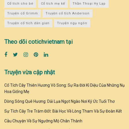
Cổ tích cho bé
Cổ tích mẹ kế
Thần Thoại Hy Lạp
Truyện cổ Grimm
Truyện cổ tích Anderson
Truyện cổ tích dân gian
Truyện ngụ ngôn
Theo dõi cotichvietnam tại
Truyện vừa cập nhật
Cổ Tích Cây Thiên Hương Vô Song: Sự Ra Đời Kì Diệu Của Những Nụ
Hoa Giống Mẹ
Dòng Sông Quê Hương: Dải Lụa Ngọt Ngào Nơi Ký Ức Tuổi Thơ
Sự Tích Cây Tre Trăm Đốt: Bài Học Về Lòng Tham Và Sự Đoàn Kết
Câu Chuyện Về Sự Ngưỡng Mộ Chân Thành