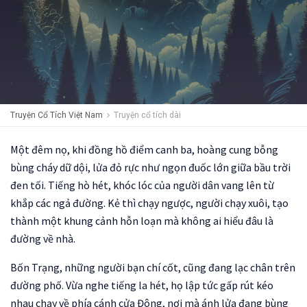
Truyện Cổ Tích Việt Nam
Truyện cổ tích dài
Một đêm nọ, khi đồng hồ điểm canh ba, hoàng cung bỗng
bùng cháy dữ dội, lửa đỏ rực như ngọn đuốc lớn giữa bầu trời
đen tối. Tiếng hò hét, khóc lóc của người dân vang lên từ
khắp các ngả đường. Kẻ thì chạy ngược, người chạy xuôi, tạo
thành một khung cảnh hỗn loạn mà không ai hiểu đâu là
đường về nhà.
Bốn Trạng, những người bạn chí cốt, cũng đang lạc chân trên
đường phố. Vừa nghe tiếng la hét, họ lập tức gấp rút kéo
nhau chạy về phía cánh cửa Đông, nơi mà ánh lửa đang bùng