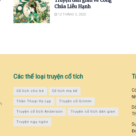
y
Truyện dân gian về Công
Chúa Liễu Hạnh
12 THÁNG 5, 2025
Các thể loại truyện cổ tích
T
Cổ
Cổ tích cho bé
Cổ tích mẹ kế
N
Thần Thoại Hy Lạp
Truyện cổ Grimm
n
Dò
Truyện cổ tích Anderson
Truyện cổ tích dân gian
T
Truyện ngụ ngôn
Sự
Đo