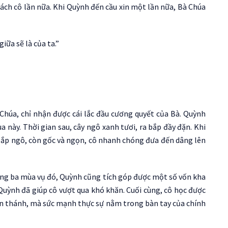
hách cô lần nữa. Khi Quỳnh đến cầu xin một lần nữa, Bà Chúa
iữa sẽ là của ta.”
Chúa, chỉ nhận được cái lắc đầu cương quyết của Bà. Quỳnh
 này. Thời gian sau, cây ngô xanh tươi, ra bắp đầy đặn. Khi
 bắp ngô, còn gốc và ngọn, cô nhanh chóng đưa đến dâng lên
ong ba mùa vụ đó, Quỳnh cũng tích góp được một số vốn kha
Quỳnh đã giúp cô vượt qua khó khăn. Cuối cùng, cô học được
ần thánh, mà sức mạnh thực sự nằm trong bàn tay của chính