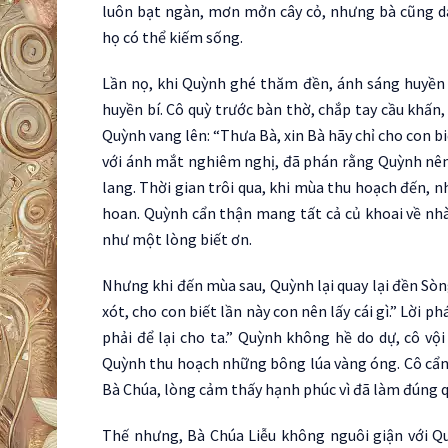
luôn bạt ngàn, mơn mởn cây cỏ, nhưng bà cũng 
họ có thể kiếm sống.
Lần nọ, khi Quỳnh ghé thăm đền, ánh sáng huyền 
huyền bí. Cô quỳ trước bàn thờ, chắp tay cầu khấn
Quỳnh vang lên: “Thưa Bà, xin Bà hãy chỉ cho con bi
với ánh mắt nghiêm nghị, đã phán rằng Quỳnh nên 
lang. Thời gian trôi qua, khi mùa thu hoạch đến, 
hoan. Quỳnh cẩn thận mang tất cả củ khoai về nhà
như một lòng biết ơn.
Nhưng khi đến mùa sau, Quỳnh lại quay lại đền Sòng
xót, cho con biết lần này con nên lấy cái gì.” Lời p
phải để lại cho ta.” Quỳnh không hề do dự, cô vộ
Quỳnh thu hoạch những bông lúa vàng óng. Cô cẩn t
Bà Chúa, lòng cảm thấy hạnh phúc vì đã làm đúng q
Thế nhưng, Bà Chúa Liễu không nguôi giận với Quỳ