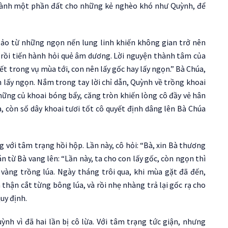
dành một phần đất cho những kẻ nghèo khó như Quỳnh, để
ảo từ những ngọn nến lung linh khiến không gian trở nên
, rồi tiến hành hỏi quẻ âm dương. Lời nguyện thành tâm của
ết trong vụ mùa tới, con nên lấy gốc hay lấy ngọn.” Bà Chúa,
lấy ngọn. Nắm trong tay lời chỉ dẫn, Quỳnh về trồng khoai
những củ khoai bóng bẩy, căng tròn khiến lòng cô đầy vẻ hân
, còn số dây khoai tươi tốt cô quyết định dâng lên Bà Chúa
 với tâm trạng hồi hộp. Lần này, cô hỏi: “Bà, xin Bà thương
hán từ Bà vang lên: “Lần này, ta cho con lấy gốc, còn ngọn thì
i vàng trồng lúa. Ngày tháng trôi qua, khi mùa gặt đã đến,
hận cắt từng bông lúa, và rồi nhẹ nhàng trả lại gốc rạ cho
uy định.
nh vì đã hai lần bị cô lừa. Với tâm trạng tức giận, nhưng