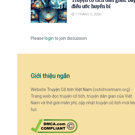
Truyện cổ tích dân gian: Bả
điều ước huyền bí
7 THÁNG 5, 2026
Please
login
to join discussion
Giới thiệu ngắn
Website
Truyện Cổ tích Việt Nam
(cotichvietnam.org) -
Trang web đọc truyện cổ tích, truyện dân gian của Việt
Nam và thế giới miễn phí, cập nhật truyện cổ tích mới liê
tục.