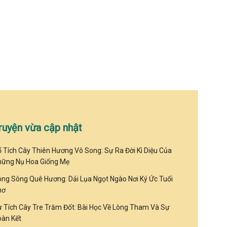
ruyện vừa cập nhật
 Tích Cây Thiên Hương Vô Song: Sự Ra Đời Kì Diệu Của
hững Nụ Hoa Giống Mẹ
ng Sông Quê Hương: Dải Lụa Ngọt Ngào Nơi Ký Ức Tuổi
hơ
 Tích Cây Tre Trăm Đốt: Bài Học Về Lòng Tham Và Sự
àn Kết