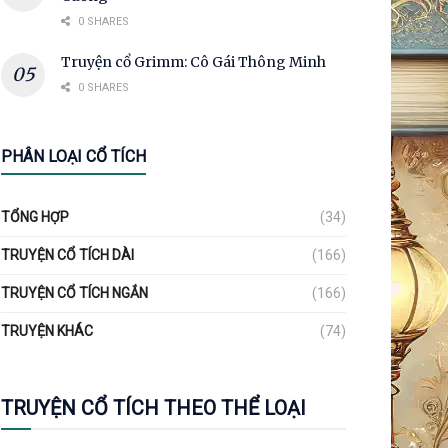
0 SHARES
Truyện cổ Grimm: Cô Gái Thông Minh
0 SHARES
PHÂN LOẠI CỔ TÍCH
TỔNG HỢP
(34)
TRUYỆN CỔ TÍCH DÀI
(166)
TRUYỆN CỔ TÍCH NGẮN
(166)
TRUYỆN KHÁC
(74)
TRUYỆN CỔ TÍCH THEO THỂ LOẠI