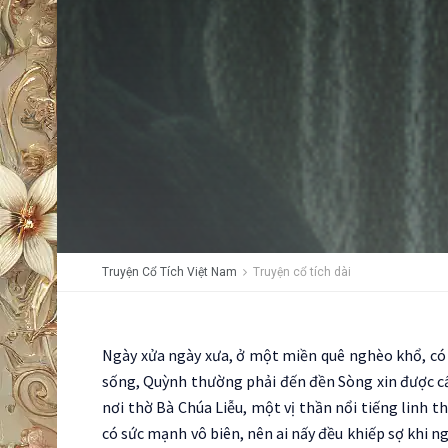
Truyện Cổ Tích Việt Nam
Truyện cổ tích dài
Ngày xửa ngày xưa, ở một miền quê nghèo khổ, có 
sống, Quỳnh thường phải đến đền Sòng xin được cấ
nơi thờ Bà Chúa Liễu, một vị thần nổi tiếng linh 
có sức mạnh vô biên, nên ai nấy đều khiếp sợ khi n