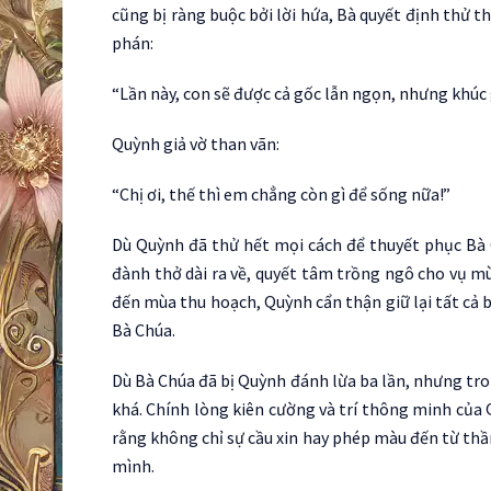
cũng bị ràng buộc bởi lời hứa, Bà quyết định thử t
phán:
“Lần này, con sẽ được cả gốc lẫn ngọn, nhưng khúc g
Quỳnh giả vờ than vãn:
“Chị ơi, thế thì em chẳng còn gì để sống nữa!”
Dù Quỳnh đã thử hết mọi cách để thuyết phục Bà 
đành thở dài ra về, quyết tâm trồng ngô cho vụ mùa
đến mùa thu hoạch, Quỳnh cẩn thận giữ lại tất cả
Bà Chúa.
Dù Bà Chúa đã bị Quỳnh đánh lừa ba lần, nhưng tr
khá. Chính lòng kiên cường và trí thông minh của 
rằng không chỉ sự cầu xin hay phép màu đến từ th
mình.