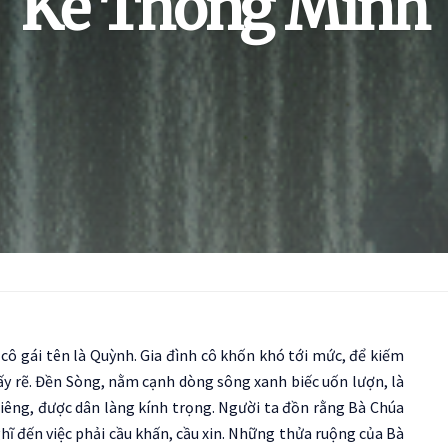
Kế Thông Minh
cô gái tên là Quỳnh. Gia đình cô khốn khó tới mức, để kiếm
y rẽ. Đền Sòng, nằm cạnh dòng sông xanh biếc uốn lượn, là
thiêng, được dân làng kính trọng. Người ta đồn rằng Bà Chúa
ghĩ đến việc phải cầu khấn, cầu xin. Những thửa ruộng của Bà