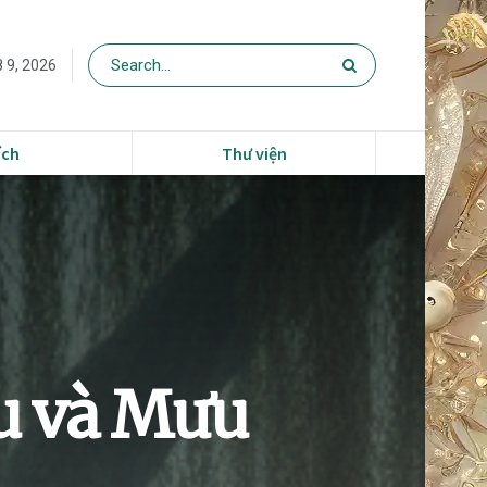
 9, 2026
ích
Thư viện
ễu và Mưu