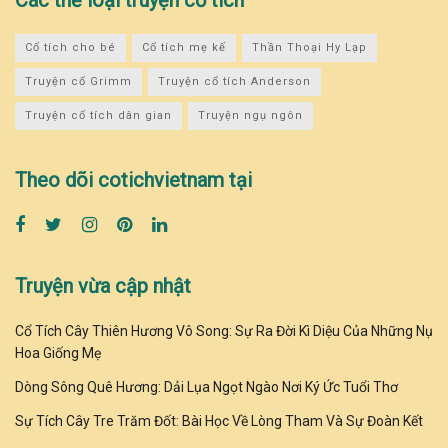
Các thể loại truyện cổ tích
Cổ tích cho bé
Cổ tích mẹ kế
Thần Thoại Hy Lạp
Truyện cổ Grimm
Truyện cổ tích Anderson
Truyện cổ tích dân gian
Truyện ngụ ngôn
Theo dõi cotichvietnam tại
Truyện vừa cập nhật
Cổ Tích Cây Thiên Hương Vô Song: Sự Ra Đời Kì Diệu Của Những Nụ
Hoa Giống Mẹ
Dòng Sông Quê Hương: Dải Lụa Ngọt Ngào Nơi Ký Ức Tuổi Thơ
Sự Tích Cây Tre Trăm Đốt: Bài Học Về Lòng Tham Và Sự Đoàn Kết