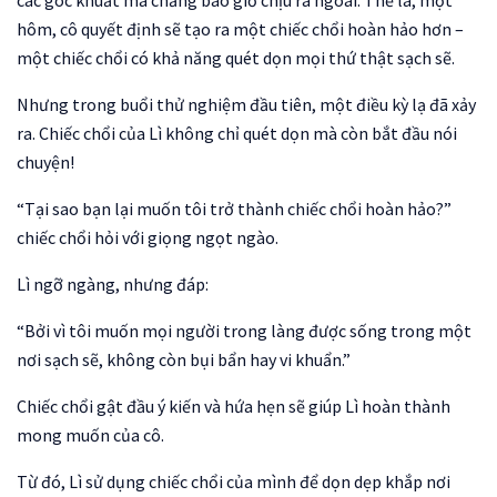
các góc khuất mà chẳng bao giờ chịu ra ngoài. Thế là, một
hôm, cô quyết định sẽ tạo ra một chiếc chổi hoàn hảo hơn –
một chiếc chổi có khả năng quét dọn mọi thứ thật sạch sẽ.
Nhưng trong buổi thử nghiệm đầu tiên, một điều kỳ lạ đã xảy
ra. Chiếc chổi của Lì không chỉ quét dọn mà còn bắt đầu nói
chuyện!
“Tại sao bạn lại muốn tôi trở thành chiếc chổi hoàn hảo?”
chiếc chổi hỏi với giọng ngọt ngào.
Lì ngỡ ngàng, nhưng đáp:
“Bởi vì tôi muốn mọi người trong làng được sống trong một
nơi sạch sẽ, không còn bụi bẩn hay vi khuẩn.”
Chiếc chổi gật đầu ý kiến và hứa hẹn sẽ giúp Lì hoàn thành
mong muốn của cô.
Từ đó, Lì sử dụng chiếc chổi của mình để dọn dẹp khắp nơi