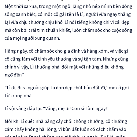
Một thời xa xưa, trong một ngôi làng nhỏ nép mình bên dòng
sông xanh biếc, có một cô gái tên là Lì, người vừa ngay thẳng
lại vừa chịu thương chịu khó. Lì nổi tiếng không chỉ vì cái đẹp
mà còn bởi trái tim thuần khiết, luôn chăm sóc cho cuộc sống
của mọi người xung quanh.
Hằng ngày, cô chăm sóc cho gia đình và hàng xóm, và việc gì
cô cũng làm với tình yêu thương và sự tận tâm. Nhưng cũng
chính vì vậy, Lì thường phải đối mặt với những điều không
ngờ đến.”
“Lì ơi, đi ra ngoài giúp ta dọn dẹp chút bùn đất đi,” mẹ cô gọi
từ trong nhà.
Lì vội vàng đáp lại: “Vâng, mẹ ơi! Con sẽ làm ngay!”
Mỗi khi Lì quét nhà bằng cây chổi thông thường, cô thường
cảm thấy không hài lòng, vì bùn đất luôn có cách thấm vào