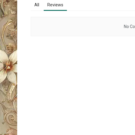
All
Reviews
No Co